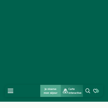
Je réserve
Carte
MENU
mon séjour
interactive
Recherche
Voir les favo