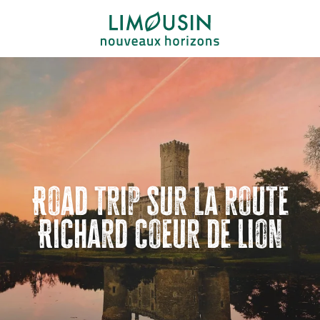
Aller
au
contenu
principal
Road trip sur la route
Richard coeur de Lion