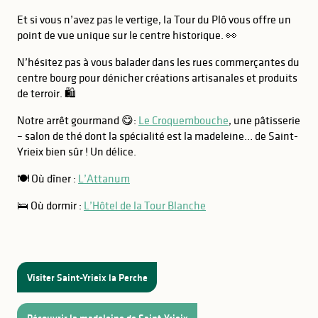
Et si vous n’avez pas le vertige, la Tour du Plô vous offre un
point de vue unique sur le centre historique. 👀
N’hésitez pas à vous balader dans les rues commerçantes du
centre bourg pour dénicher créations artisanales et produits
de terroir. 🛍️
Notre arrêt gourmand 😋:
Le Croquembouche
, une pâtisserie
– salon de thé dont la spécialité est la madeleine… de Saint-
Yrieix bien sûr ! Un délice.
🍽️ Où dîner :
L’Attanum
🛌 Où dormir :
L’Hôtel de la Tour Blanche
Visiter Saint-Yrieix la Perche