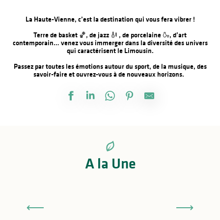
Ajouter aux f
La Haute-Vienne, c’est la destination qui vous fera vibrer !
Terre de basket 🏀, de jazz 🎻 , de porcelaine 🍶, d’art
contemporain… venez vous immerger dans la diversité des univers
qui caractérisent le Limousin.
Passez par toutes les émotions autour du sport, de la musique, des
savoir-faire et ouvrez-vous à de nouveaux horizons.
A la Une
Festival Éclats d’Émail Jazz Édition