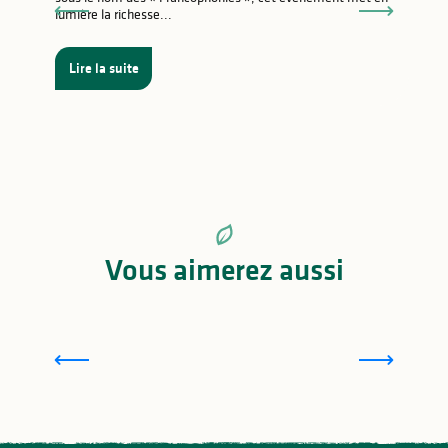
lumière la richesse...
Lire la suite
Vous aimerez aussi
Pierres de caractère
D