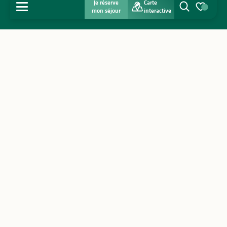
Je réserve
Carte
MENU
mon séjour
interactive
Recherche
Voir les favo
Accueil
Découvrir
S'inspirer
Séjourner
Agenda