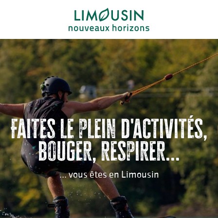
Aller
au
contenu
principal
Faites le plein d'activités,
bouger, respirer...
... vous êtes en Limousin