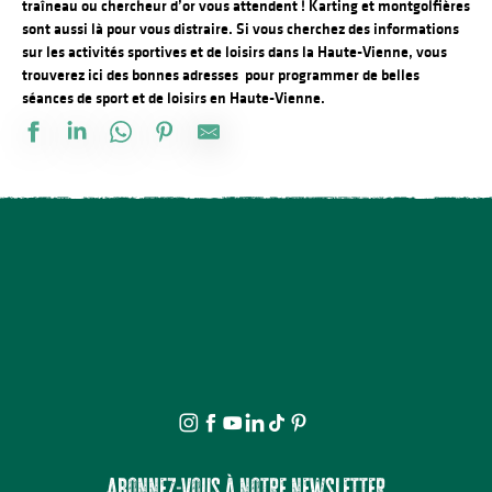
traîneau ou chercheur d’or vous attendent ! Karting et montgolfières
sont aussi là pour vous distraire. Si vous cherchez des informations
sur les activités sportives et de loisirs dans la Haute-Vienne, vous
trouverez ici des bonnes adresses pour programmer de belles
séances de sport et de loisirs en Haute-Vienne.
Atelier modelage adultes à l'Atelier-Musée de la Terre - Puychen
Aquaparc - Lac de Saint-Mathieu
Location bateau à moteur électrique
STEAM Escape Game
Location Fun Boat - Base Nautique et de Plein air, Lac de Saint-
Climb up Limoges
Escape Game au musée interactif de la mine URÊKA
Trotz Ride - Vassiviere
Lake Wakepark
Atelier Bien-être à La Ferme de Fardissou
Bike Park Limousin - Base de descente VTT et enduro
Adventure Center
Abonnez-vous à notre newsletter