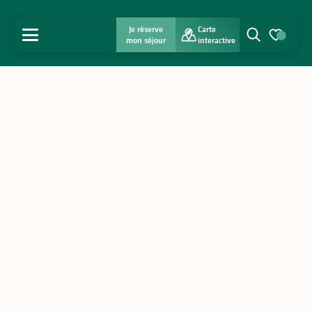
Je réserve
Carte
MENU
mon séjour
interactive
Recherche
Voir les favo
Accueil
Découvrir
S'inspirer
Séjourner