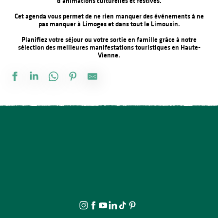
d’animations culturelles et festives.
Cet agenda vous permet de ne rien manquer des événements à ne
pas manquer à Limoges et dans tout le Limousin.
Planifiez votre séjour ou votre sortie en famille grâce à notre
sélection des meilleures manifestations touristiques en Haute-
Vienne.
Stage de pastel avec Rosmery MAMANI
Les Berges Gourmandes
Cimetière de Louyat : Sur les traces de l'Art déco
Atelier créatif : Le carnet voyageur
Le festival Précaire, la famille vient en mangeant
Concert : Yaadhava
Spectacle - Naître
21ème Salon International de l'Aquarelle : Atelier enfant d'initiat
Rucher ouvert au public
Visite et Atelier : Vase de papier au Musée Musée & Jardins Cécil