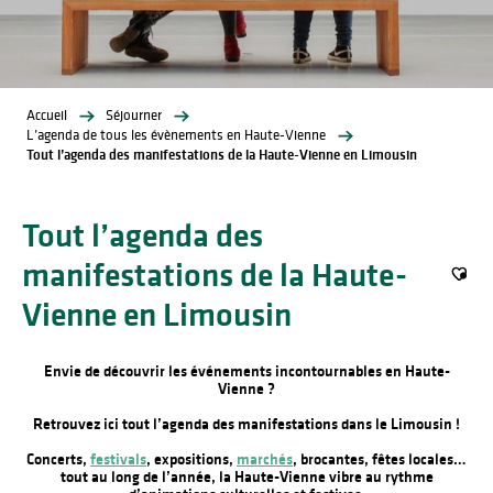
Accueil
Séjourner
L’agenda de tous les évènements en Haute-Vienne
Tout l’agenda des manifestations de la Haute-Vienne en Limousin
Tout l’agenda des
manifestations de la Haute-
Ajout
Vienne en Limousin
Envie de découvrir les événements incontournables en Haute-
Vienne ?
Retrouvez ici tout l’agenda des manifestations dans le Limousin !
Concerts,
festivals
, expositions,
marchés
, brocantes, fêtes locales…
tout au long de l’année, la Haute-Vienne vibre au rythme