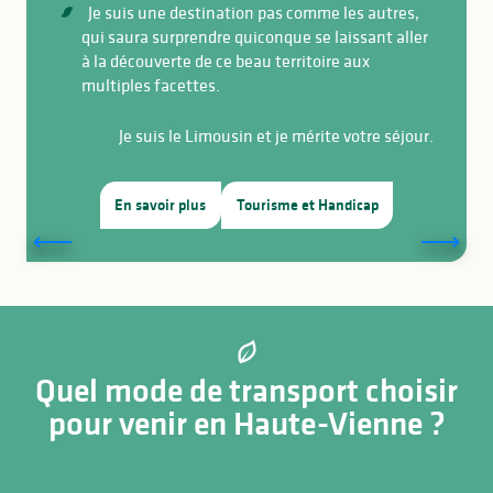
Je suis une destination pas comme les autres,
qui saura surprendre quiconque se laissant aller
à la découverte de ce beau territoire aux
multiples facettes.
Je suis le Limousin et je mérite votre séjour.
10 bonnes raisons de venir en
été
En savoir plus
Tourisme et Handicap
Un été au vert et au frais en Haute-Vienne pour
retrouver un vrai rythme de vacances, c’est ce
qu’on vous propose ! 🍃 Que vous cherchiez une
alternative paisible aux plages saturées, un plan B
de dernière minute ou simplement un havre de
sérénité...
Quel mode de transport choisir
Lire la suite
pour venir en Haute-Vienne ?