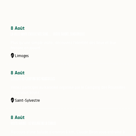
Le Sirque – Pôle National Cirque à
Nexon
En piste !
8
Août
La Ville Haute éveille vos sens... - Visite Guidée, sensorielle
Plus qu’une simple visite, découvrez l’identité des lieux et leur
histoire en jouant...
Limoges
8
Août
Karaoké au camping des Roussilles
Venez participer au karaoké organisé par le Camping des Roussilles
! Que vous soyez...
Saint-Sylvestre
8
Août
Visite guidée - Le village de La Chaise
Au cours d’une balade d’environ 6 km, Claude Biron vous entraîne à