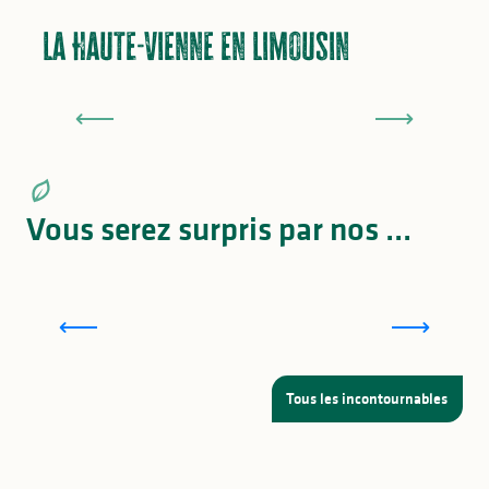
La Haute-Vienne en Limousin
Lac de Saint-Pardoux et les alentours en
Lac
Limousin
Mi
Vous serez surpris par nos ...
Randonnées sensorielles
P
Tous les incontournables