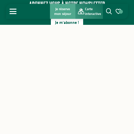
Abonnez-vous à notre newsletter
Je réserve
Carte
MENU
mon séjour
interactive
Recherche
Voir les favo
Je m'abonne !
Carte interactive
Accueil
Brochures
Contactez un office de Tourisme
Météo
Espace Pro
Découvrir
Presse
Contactez-nous
S'inspirer
Séjourner
Comment venir ?