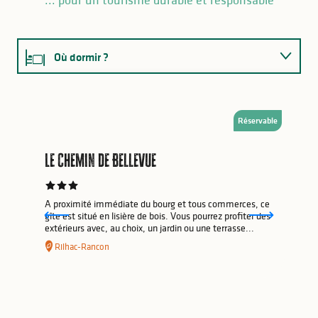
Où dormir ?
Où manger ?
Réservable
Incontournables
Le Chemin de Bellevue
Activités
Randonnées
A proximité immédiate du bourg et tous commerces, ce
gîte est situé en lisière de bois. Vous pourrez profiter des
extérieurs avec, au choix, un jardin ou une terrasse...
Sorties nature
Rilhac-Rancon
Tourisme & Handicap