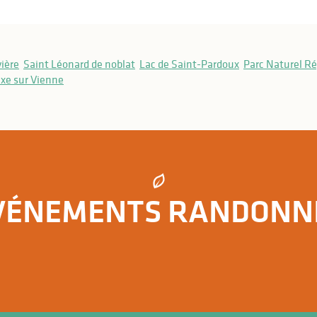
vière
Saint Léonard de noblat
Lac de Saint-Pardoux
Parc Naturel Ré
ixe sur Vienne
VÉNEMENTS RANDONN
Les événements randonnée en Limousin