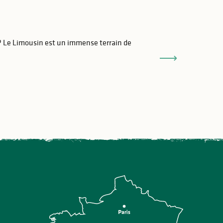
5 randonnées et
e ? Le Limousin est un immense terrain de
🥾 À la recherche
vous offre un dé
Lire la suite