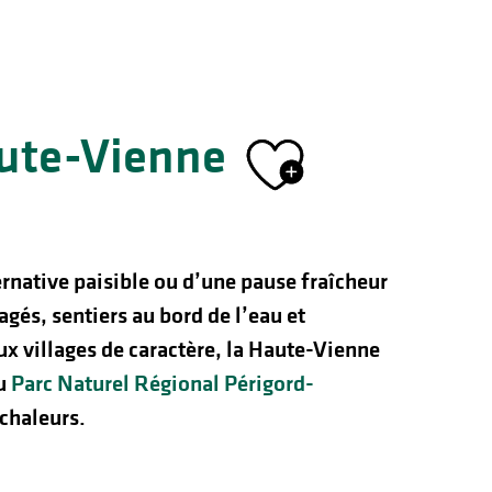
aute-Vienne
Ajouter 
ernative paisible ou d’une pause fraîcheur
gés, sentiers au bord de l’eau et
x villages de caractère, la Haute-Vienne
du
Parc Naturel Régional Périgord-
 chaleurs.