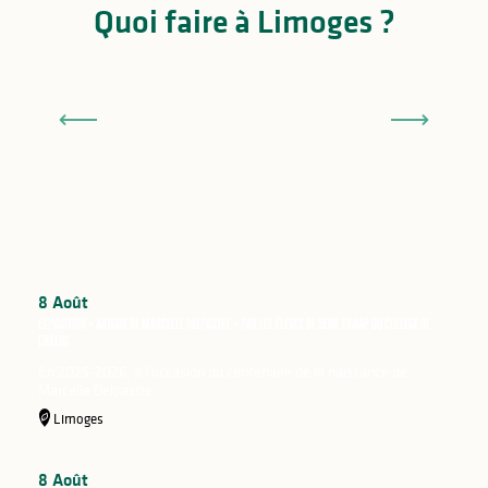
Quoi faire à Limoges ?
Activités pas cher à faire à Limoges
Limoges Music Vibes
Le festival de musique gratuit
8
Août
Exposition « Autour de Marcelle Delpastre » par les élèves de 5ème CHAAP du Collège de
Châlus
En 2025-2026, à l’occasion du centenaire de la naissance de
Marcelle Delpastre...
Limoges
8
Août