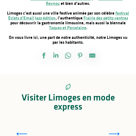
Reynou
et bien d’autres.
Limoges c’est aussi une ville festive animée par son célèbre
festival
Éclats d’Email Jazz édition
, l’authentique
Frairie des petits ventres
pour découvrir la gastronomie limousine, mais aussi la biennale
Toques et Porcelaine
.
On vous livre ici, une part de notre authenticité, notre Limoges vu
par les habitants.
Visiter Limoges en mode
express
L
Le petit guide de Limoges