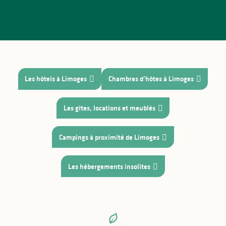
-
+
Rechercher
enfant(s)
Les hôtels à Limoges
Chambres d’hôtes à Limoges
Les gîtes, locations et meublés
Campings à proximité de Limoges
Les hébergements insolites