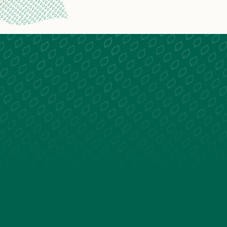
La plus belle gare de France
Réservez votre séjour
-
+
adulte(s)