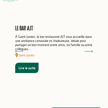
Où bruncher ?
où faire son marché ?
Le Bar AJT
Randonner, se balader à Limoges
À Saint-Junien, le bar-restaurant AJT vous accueille dans
une ambiance conviviale et chaleureuse, idéale pour
partager un bon moment entre amis, en famille ou entre
collègues....
Saint-Junien
Lire la suite