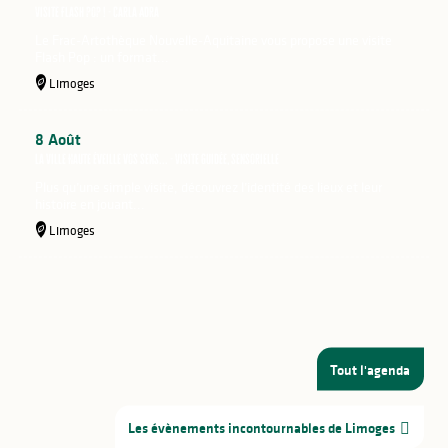
Visite Flash pop ! - Carla Adra
Le Frac-Artothèque Nouvelle-Aquitaine vous propose une visite
Flash Pop : un format...
Limoges
8
Août
La Ville Haute éveille vos sens... - Visite Guidée, sensorielle
Plus qu’une simple visite, découvrez l’identité des lieux et leur
histoire en jouant...
Limoges
Tout l'agenda
Les évènements incontournables de Limoges