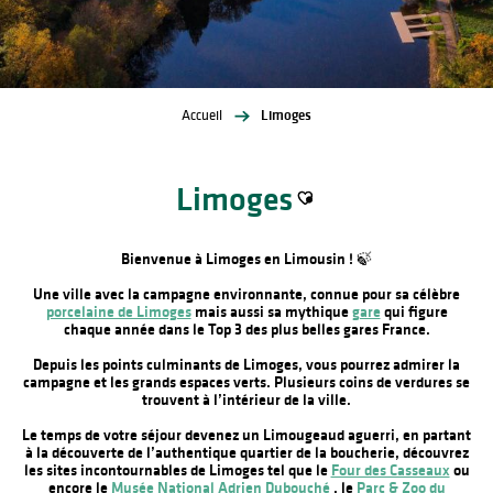
Accueil
Limoges
Limoges
Ajouter aux favoris
Bienvenue à Limoges en Limousin ! 🍃
Une ville avec la campagne environnante, connue pour sa célèbre
porcelaine de Limoges
mais aussi sa mythique
gare
qui figure
chaque année dans le Top 3 des plus belles gares France.
Depuis les points culminants de Limoges, vous pourrez admirer la
campagne et les grands espaces verts. Plusieurs coins de verdures se
trouvent à l’intérieur de la ville.
Le temps de votre séjour devenez un Limougeaud aguerri, en partant
à la découverte de l’authentique quartier de la boucherie, découvrez
les sites incontournables de Limoges tel que le
Four des Casseaux
ou
encore le
Musée National Adrien Dubouché
, le
Parc & Zoo du