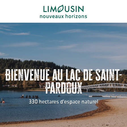
Aller
au
contenu
principal
Bienvenue au lac de Saint-
Pardoux
330 hectares d'espace naturel