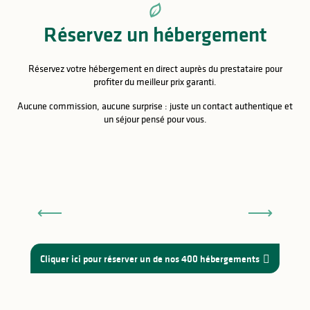
Réservez un hébergement
Réservez votre hébergement en direct auprès du prestataire pour
profiter du meilleur prix garanti.
Aucune commission, aucune surprise : juste un contact authentique et
un séjour pensé pour vous.
Les Ribières - gîte n°6
MEUBLÉS
Les Cars
à partir de
à 
295
€
Cliquer ici pour réserver un de nos 400 hébergements