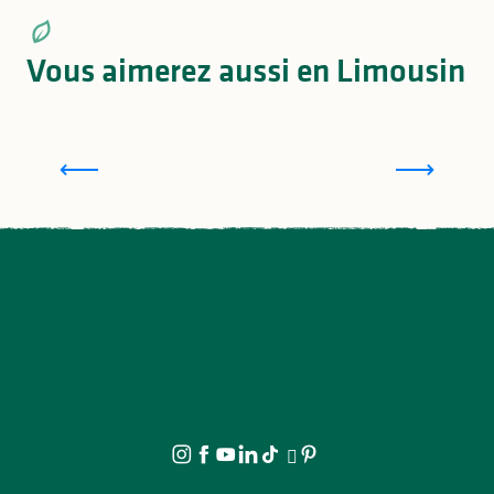
Vous aimerez aussi en Limousin
Toutes les balades et les randonnées en Haute-
Vienne
I