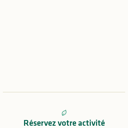
-
+
adulte(s)
-
+
Rechercher
enfant(s)
Réservez votre activité