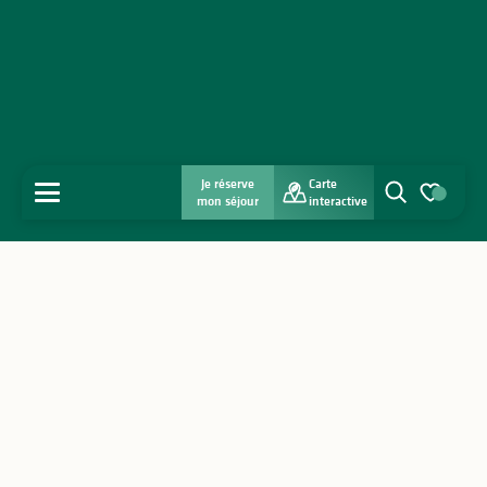
Je réserve
Carte
MENU
mon séjour
interactive
Recherche
Voir les favo
Accueil
Découvrir
S'inspirer