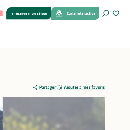
Je réserve mon séjour
Carte interactive
Recherche
Voir les f
Ajouter aux favoris
Partager
Ajouter à mes favoris