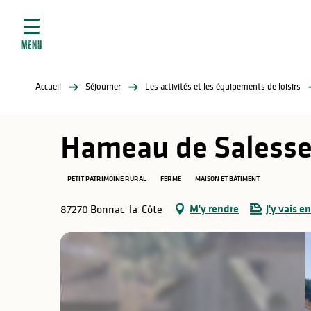
ives
Aller
au
contenu
MENU
principal
tés
Accueil
Séjourner
Les activités et les équipements de loisirs
elles
ère
Hameau de Saless
PETIT PATRIMOINE RURAL
FERME
MAISON ET BÂTIMENT
M'y rendre
J'y vais en
87270 Bonnac-la-Côte
atiques
é