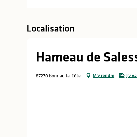
Localisation
Hameau de Sales
M'y rendre
J'y va
87270 Bonnac-la-Côte
s
s