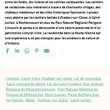
entre les forêts, les rivières et les collines verdoyantes. Les sentiers
de randonnée vous mèneront à travers de charmants villages, des
châteaux médiévaux et des sites historiques fascinants. Laissez-
vous séduire par les sentiers balisés à Oradour-sur-Glane, à Saint-
Junien, à Rochechouart et ceux du Parc Naturel Régional Périgord-
Limousin et partez à la découverte d’une nature préservée et d’un
patrimoine culturel riche. La randonnée dans la Haute-Vienne est
une expérience à ne pas manquer pour les amateurs de nature et
d’histoire.
Le chemin du Héron au départ de Saillat-sur-Vienne
Vers le chêne de Bramefan
Limoges
Saint-Yrieix
Oradour-sur-glane
Lac de Vassivière
Balade de Victurnien
Saint Léonard de noblat
Lac de Saint-Pardoux
Parc Naturel
Circuit des rives de la Charente
Régional du Périgord Limousin
Parc Naturel Régional du
Circuit de la cigogne
Plateau de Millevaches
Mont Gargan
Pierre Buffière
Aixe
Circuit des crêtes
sur Vienne
Bellac
Oradour-sur-Glane
Saint-Junien
Sentier d'interprétation de l'île de Navière
Le tour de l'île de Navière