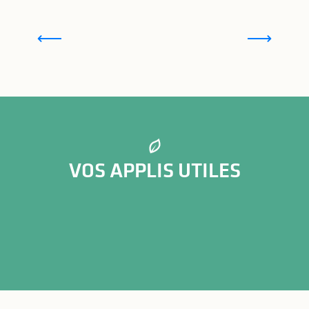
Les chemins de Saint-Jacques de Compostelle en
Haute-Vienne
VOS APPLIS UTILES
Suricate