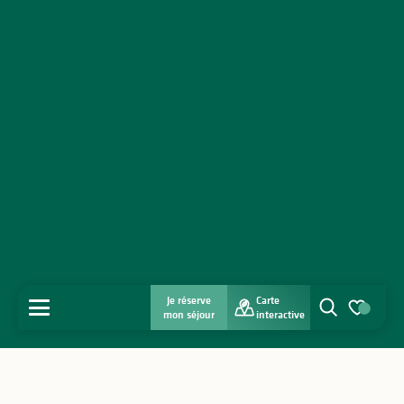
Je réserve
Carte
MENU
mon séjour
interactive
Recherche
Voir les favo