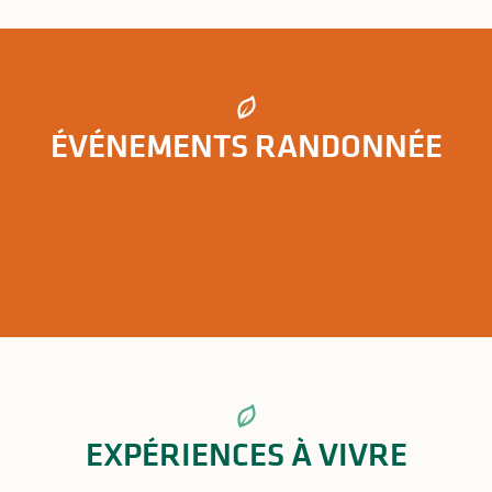
Circuit de la météorite
Circuit de la tour Mirabeau
Chemin des platanes
Circuit des Serves
ÉVÉNEMENTS RANDONNÉE
Les événements randonnée en Limousin
EXPÉRIENCES À VIVRE