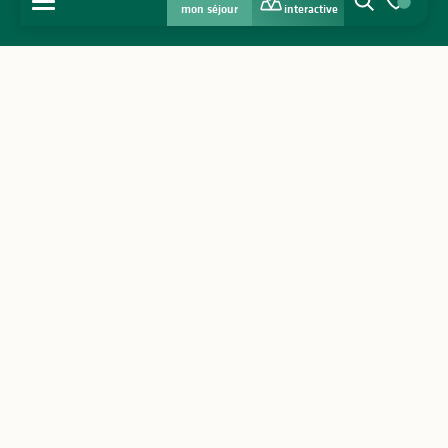
MENU
mon séjour
interactive
Recherche
Voir les favo
Accueil
Découvrir
S'inspirer
Séjourner
Agenda