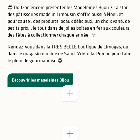
😎 Doit-on encore présenter les Madeleines Bijou ? La star
des pâtisseries made in Limousin s’offre aussi à Noël, et
pour cause : des produits locaux délicieux, un choix varié, de
petits prix… le tout dans de jolies boîtes en fer aux couleurs
BON À SAVOIR
des fêtes à collectionner chaque année ! ✨
Boutique de Limoges
Rendez-vous dans la TRES BELLE boutique de Limoges, ou
dans le magasin d’usine de Saint-Yrieix-la-Perche pour faire
le plein de gourmandise 😋
Magasin d’usine
Découvrir les madeleines Bijou
BON À SAVOIR
nos madeleiniers