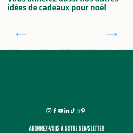
idées de cadeaux pour noël
Offrir une carte cadeau 100% Limousin pour Noël
I
Abonnez-vous à notre newsletter