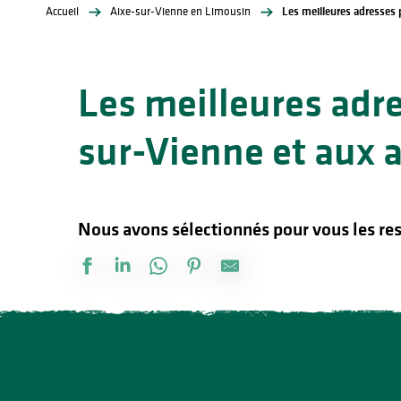
Accueil
Aixe-sur-Vienne en Limousin
Les meilleures adresses 
Les meilleures adr
sur-Vienne et aux 
lités
ines
Nous avons sélectionnés pour vous les res
Le Canoë Guinguette
Auberge le Garage
Le Rosalthan
La table de Chez Roger