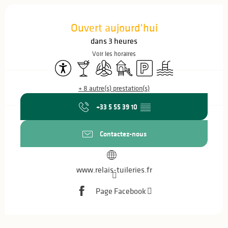
Ouverture et coordonnées
Ouvert aujourd'hui
dans 3 heures
Voir les horaires
Accessibilité
Bar / Buvette
Air conditionné
Jeux pour enfants / Espace jeux
Parking
Piscine
+ 8 autre(s) prestation(s)
+33 5 55 39 10
▒▒
Contactez-nous
www.relais-tuileries.fr
Page Facebook