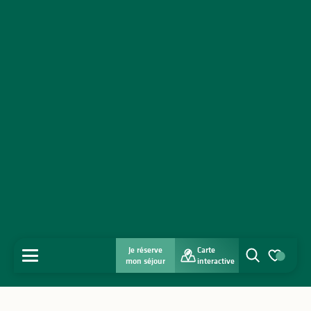
Je réserve
Carte
MENU
mon séjour
interactive
Recherche
Voir les favo