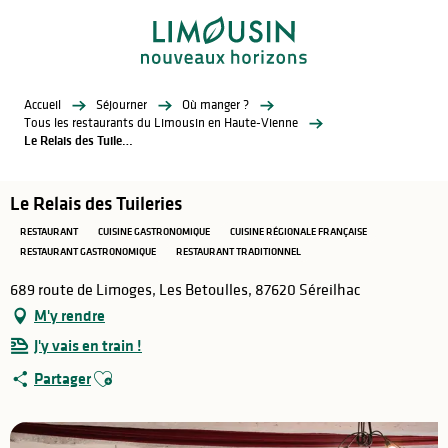
Aller
au
contenu
principal
Accueil
Séjourner
Où manger ?
Tous les restaurants du Limousin en Haute-Vienne
Le Relais des Tuileries
Le Relais des Tuileries
RESTAURANT
CUISINE GASTRONOMIQUE
CUISINE RÉGIONALE FRANÇAISE
RESTAURANT GASTRONOMIQUE
RESTAURANT TRADITIONNEL
689 route de Limoges, Les Betoulles, 87620 Séreilhac
M'y rendre
J'y vais en train !
Ajouter aux favoris
Partager