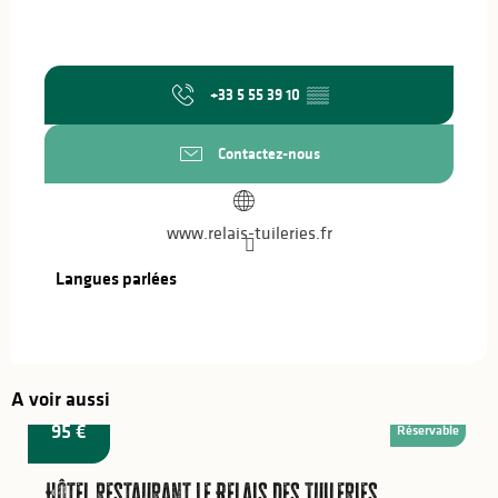
+33 5 55 39 10
▒▒
Contactez-nous
www.relais-tuileries.fr
Langues parlées
Langues parlées
A voir aussi
à partir de
95
€
Réservable
Hôtel restaurant Le Relais des Tuileries