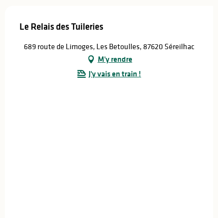
Le Relais des Tuileries
689 route de Limoges, Les Betoulles, 87620 Séreilhac
M'y rendre
J'y vais en train !