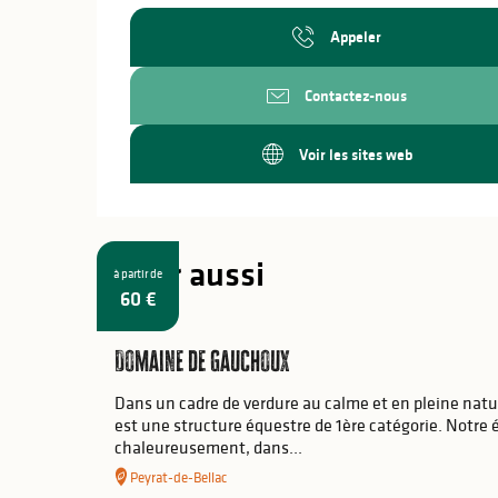
Appeler
Contactez-nous
Voir les sites web
A voir aussi
à partir de
60
€
Domaine de Gauchoux
Dans un cadre de verdure au calme et en pleine nat
est une structure équestre de 1ère catégorie. Notre 
chaleureusement, dans...
Peyrat-de-Bellac