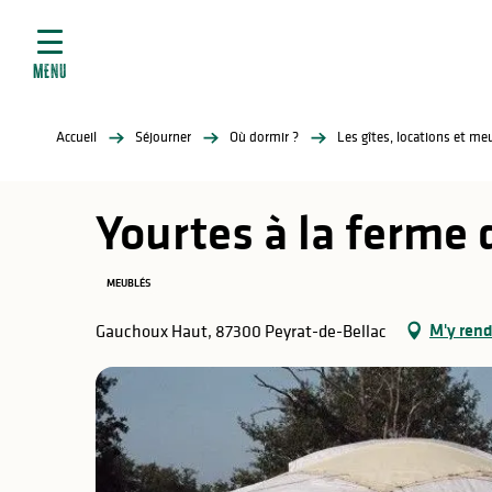
ives
Aller
au
contenu
MENU
principal
tés
Accueil
Séjourner
Où dormir ?
Les gîtes, locations et m
elles
ère
Yourtes à la ferme
MEUBLÉS
M'y rend
Gauchoux Haut, 87300 Peyrat-de-Bellac
atiques
é