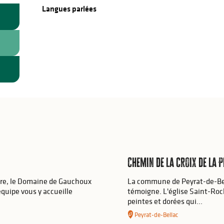
Langues parlées
Langues parlées
Chemin de la croix de la P
ure, le Domaine de Gauchoux
La commune de Peyrat-de-Bell
équipe vous y accueille
témoigne. L'église Saint-Roch
peintes et dorées qui...
Peyrat-de-Bellac