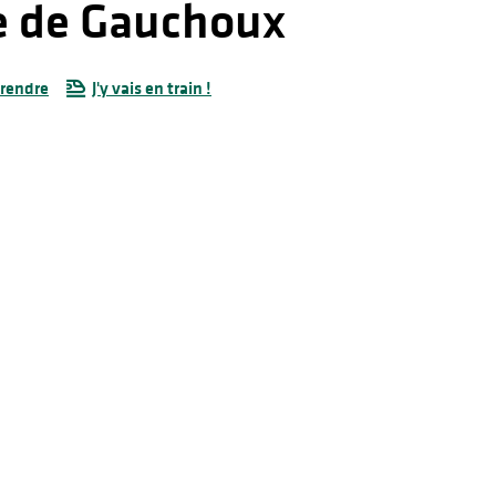
me de Gauchoux
 rendre
J'y vais en train !