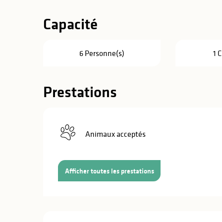
Capacité
6 Personne(s)
1 
Prestations
Animaux acceptés
Afficher toutes les prestations
s
s