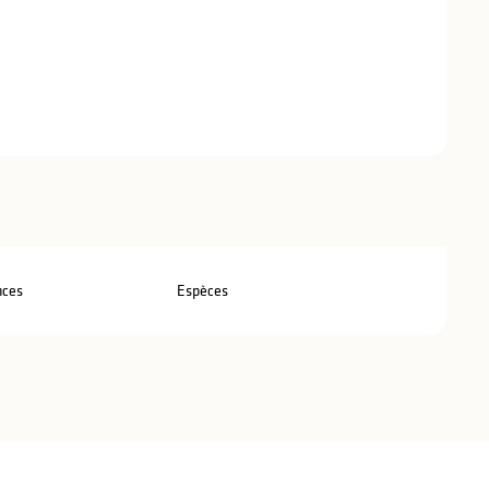
stations
nces
Espèces