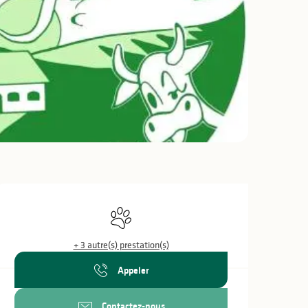
Ouverture et coo
Animaux acceptés
+ 3 autre(s) prestation(s)
Appeler
Contactez-nous