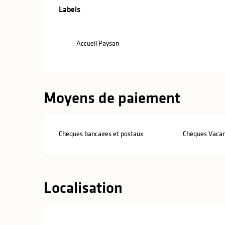
Offres de pre
Labels
Labels
Accueil Paysan
Moyens de paiement
Chèques bancaires et postaux
Chèques Vaca
Localisation