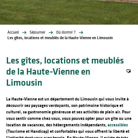
Accueil
Séjourner
Où dormir ?
Les gîtes, locations et meublés de la Haute-Vienne en Limousin
Les gîtes, locations et meublés
de la Haute-Vienne en
Ajout
Limousin
La Haute-Vienne est un département du Limousin qui vous invite à
découvrir ses paysages verdoyants, son patrimoine historique et
culturel, sa gastronomie généreuse et ses activités de plein air. Pour
vous sentir comme chez vous, vous pouvez opter pour un gîte ou une
location de vacances, des hébergements indépendants,
accessibles
(Tourisme et Handicap) et confortables qui vous offrent la liberté et
l’intimité dont vous avez besoin. En Haute-Vienne, il existe de très