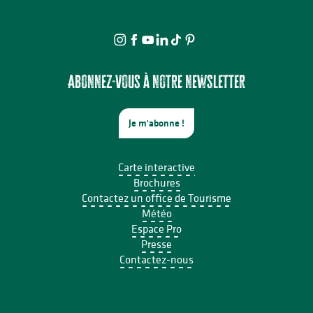
Le Quai
Le Moulin du Château
Les Bouleaux
Chez Joan
Le Clos Sainte-Catherine
Abonnez-vous à notre newsletter
Je m'abonne !
Carte interactive
Brochures
Contactez un office de Tourisme
Météo
Espace Pro
Presse
Contactez-nous