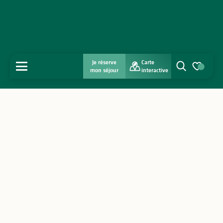
Je réserve
Carte
MENU
mon séjour
interactive
Recherche
Voir les favo
Accueil
Découvrir
S'inspirer