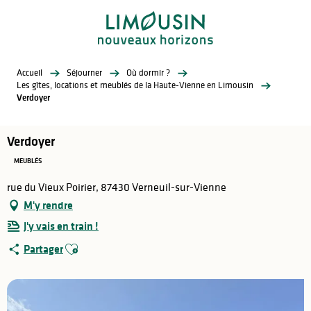
Aller
au
contenu
principal
Accueil
Séjourner
Où dormir ?
Les gîtes, locations et meublés de la Haute-Vienne en Limousin
Verdoyer
Verdoyer
MEUBLÉS
rue du Vieux Poirier, 87430 Verneuil-sur-Vienne
M'y rendre
J'y vais en train !
Ajouter aux favoris
Partager