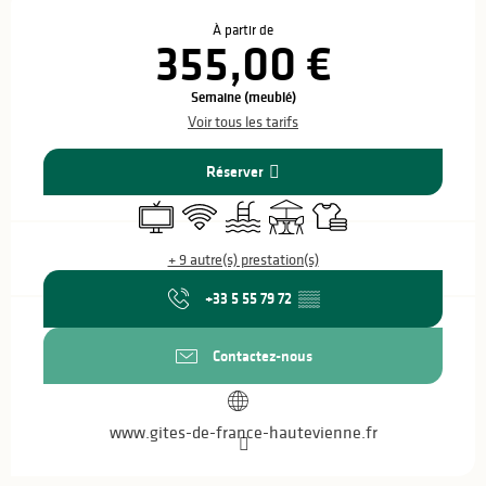
Ouverture et coordonnées
À partir de
355,00 €
Semaine (meublé)
Voir tous les tarifs
Réserver
Télévision
WiFi
Piscine
Terrasse
Draps et linge
+ 9 autre(s) prestation(s)
+33 5 55 79 72
▒▒
Contactez-nous
www.gites-de-france-hautevienne.fr