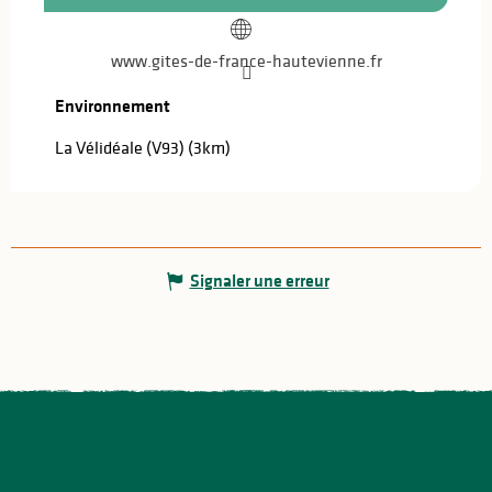
www.gites-de-france-hautevienne.fr
Environnement
Environnement
La Vélidéale (V93)
(3km)
Signaler une erreur