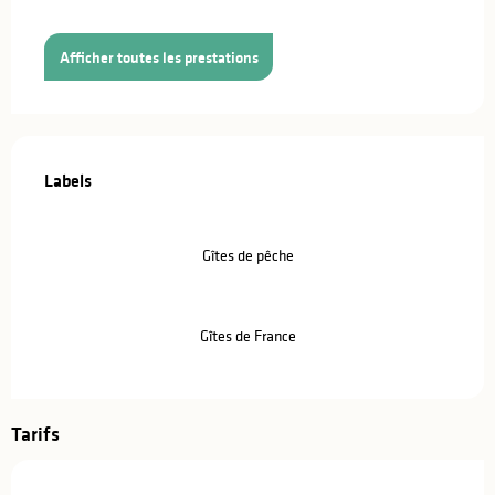
Afficher toutes les prestations
Offres de prestations
Labels
Labels
Gîtes de pêche
Gîtes de France
Tarifs