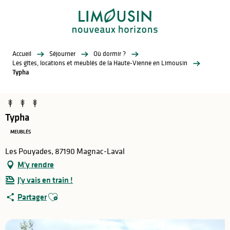
Aller
au
contenu
principal
Accueil
Séjourner
Où dormir ?
Les gîtes, locations et meublés de la Haute-Vienne en Limousin
Typha
Typha
MEUBLÉS
Les Pouyades, 87190 Magnac-Laval
M'y rendre
J'y vais en train !
Ajouter aux favoris
Partager