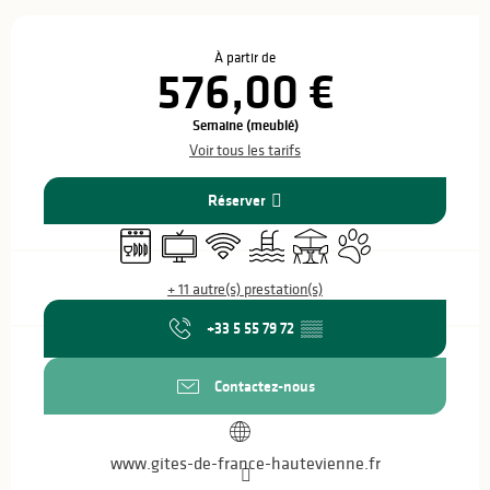
Ouverture et coordonnées
À partir de
576,00 €
Semaine (meublé)
Voir tous les tarifs
Réserver
Lave vaisselle
Télévision
WiFi
Piscine
Terrasse
Animaux acceptés
+ 11 autre(s) prestation(s)
+33 5 55 79 72
▒▒
Contactez-nous
www.gites-de-france-hautevienne.fr