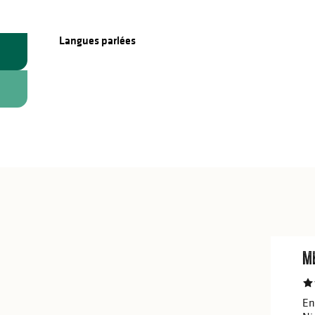
Langues parlées
Langues parlées
Me
En