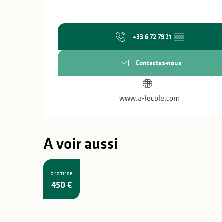
+33 6 72 79 21
▒▒
Contactez-nous
www.a-lecole.com
A voir aussi
à partir de
450
€