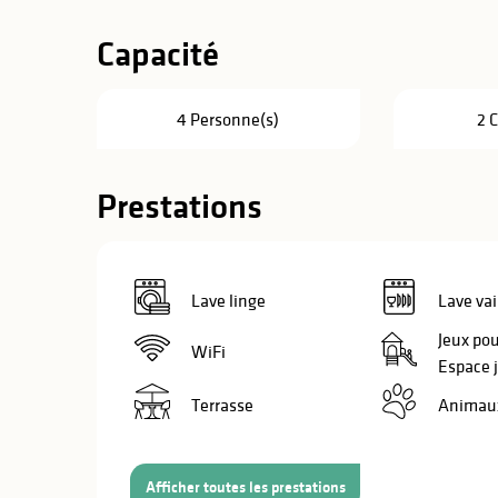
Capacité
4 Personne(s)
2 
Prestations
Lave linge
Lave vai
Jeux pou
WiFi
Espace 
Terrasse
Animaux
s
s
Afficher toutes les prestations