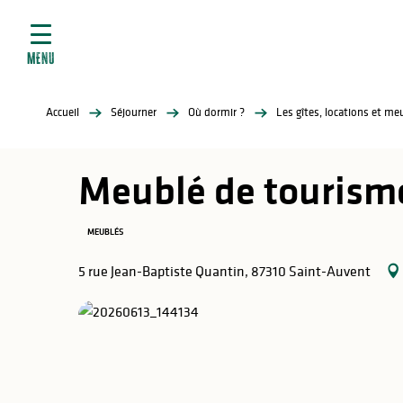
ives
Aller
au
contenu
MENU
principal
tés
Accueil
Séjourner
Où dormir ?
Les gîtes, locations et m
elles
ère
Meublé de tourisme
MEUBLÉS
5 rue Jean-Baptiste Quantin, 87310 Saint-Auvent
atiques
é