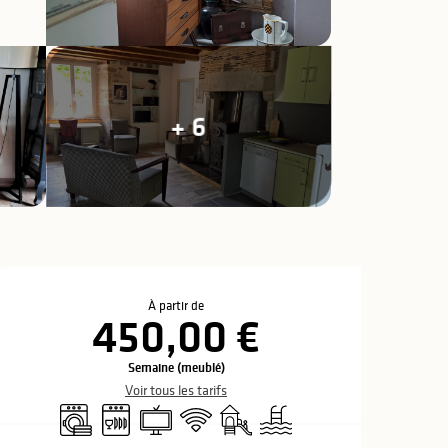
+ 6
Ouverture et coo
À partir de
450,00 €
Semaine (meublé)
Voir tous les tarifs
Lave linge
Lave vaisselle
Télévision
WiFi
Jeux pour enfants / Espace jeux
Piscine