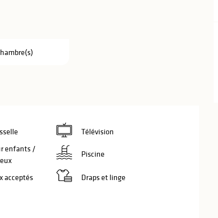
Chambre(s)
sselle
Télévision
r enfants /
Piscine
jeux
 acceptés
Draps et linge