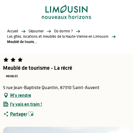
Aller
au
contenu
principal
Accueil
Séjourner
Où dormir ?
Les gîtes, locations et meublés de la Haute-Vienne en Limousin
Meublé de tourisme - La récré
Meublé de tourisme - La récré
MEUBLÉS
5 rue Jean-Baptiste Quantin, 87310 Saint-Auvent
M'y rendre
J'y vais en train !
Ajouter aux favoris
Partager