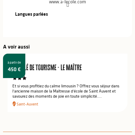
www.a-lecole.com
Langues parlées
Langues parlées
A voir aussi
à partir de
Meublé de tourisme - Le Maître
450
€
Et si vous profitiez du calme limousin ? Offrez vous séjour dans
l’ancienne maison de la Maîtresse d’école de Saint Auvent et
savourez des moments de joie en toute simplicité....
Saint-Auvent