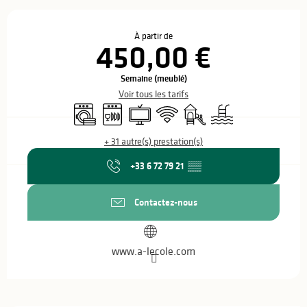
Ouverture et coordonnées
À partir de
450,00 €
Semaine (meublé)
Voir tous les tarifs
Lave linge
Lave vaisselle
Télévision
WiFi
Jeux pour enfants / Espace 
Piscine
+ 31 autre(s) prestation(s)
+33 6 72 79 21
▒▒
Contactez-nous
www.a-lecole.com