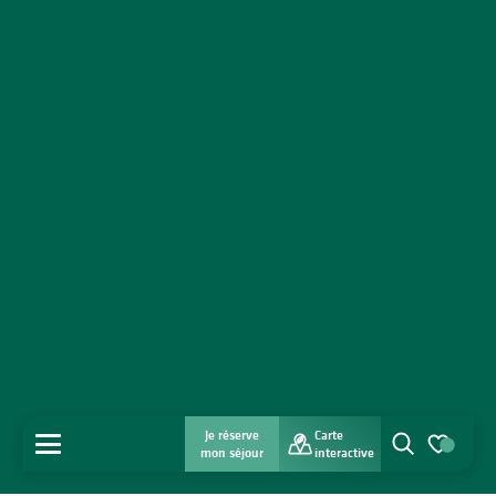
Je réserve
Carte
MENU
mon séjour
interactive
Recherche
Voir les favo