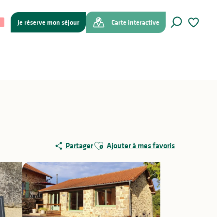
Je réserve mon séjour
Carte interactive
Recherche
Voir les f
Ajouter aux favoris
Partager
Ajouter à mes favoris