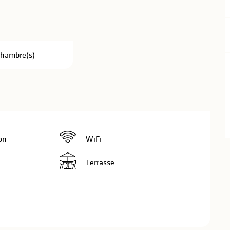
Chambre(s)
on
WiFi
Terrasse