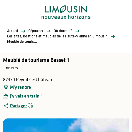
Aller
au
contenu
principal
Accueil
Séjourner
Où dormir ?
Les gîtes, locations et meublés de la Haute-Vienne en Limousin
Meublé de tourisme Basset 1
Meublé de tourisme Basset 1
MEUBLÉS
87470 Peyrat-le-Château
M'y rendre
J'y vais en train !
Ajouter aux favoris
Partager