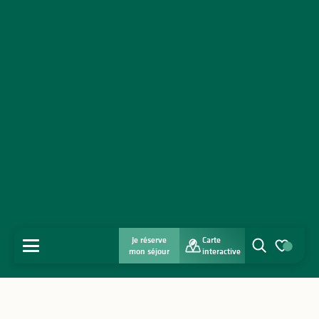
Je réserve
Carte
MENU
mon séjour
interactive
Recherche
Voir les favo