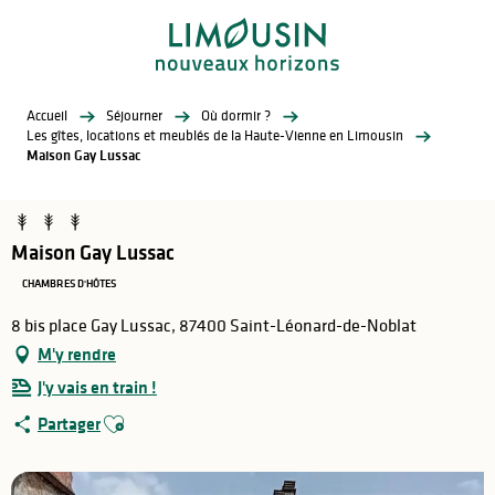
Aller
au
contenu
principal
Accueil
Séjourner
Où dormir ?
Les gîtes, locations et meublés de la Haute-Vienne en Limousin
Maison Gay Lussac
Maison Gay Lussac
CHAMBRES D'HÔTES
8 bis place Gay Lussac, 87400 Saint-Léonard-de-Noblat
M'y rendre
J'y vais en train !
Ajouter aux favoris
Partager