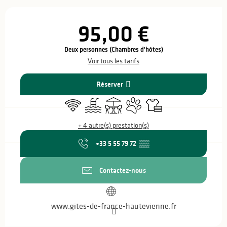
Ouverture et coordonnées
95,00 €
Deux personnes (Chambres d'hôtes)
Voir tous les tarifs
Réserver
WiFi
Piscine
Terrasse
Animaux acceptés
Draps et linge
+ 4 autre(s) prestation(s)
+33 5 55 79 72
▒▒
Contactez-nous
www.gites-de-france-hautevienne.fr