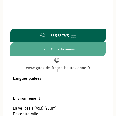
+33 5 55 79 72
▒▒
Contactez-nous
www.gites-de-france-hautevienne.fr
Langues parlées
Langues parlées
Environnement
Environnement
La Vélidéale (V93)
(250m)
En centre-ville