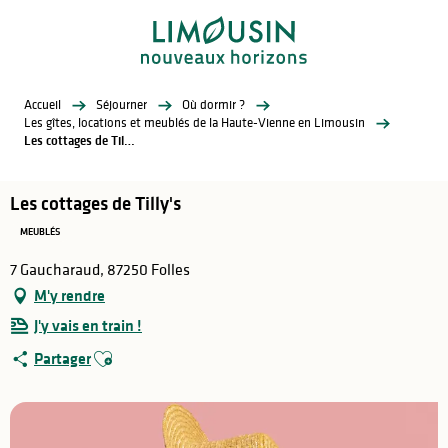
Aller
au
contenu
principal
Accueil
Séjourner
Où dormir ?
Les gîtes, locations et meublés de la Haute-Vienne en Limousin
Les cottages de Tilly's
Les cottages de Tilly's
MEUBLÉS
7 Gaucharaud, 87250 Folles
M'y rendre
J'y vais en train !
Ajouter aux favoris
Partager