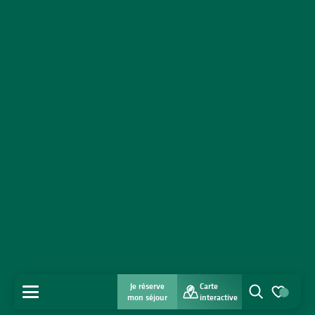
Je réserve
Carte
MENU
mon séjour
interactive
Recherche
Voir les favo