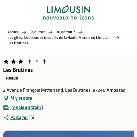
Aller
au
contenu
principal
Accueil
Séjourner
Où dormir ?
Les gîtes, locations et meublés de la Haute-Vienne en Limousin
Les Brutines
Les Brutines
MEUBLÉS
2 Avenue François Mitterrand, Les Brutines, 87240 Ambazac
M'y rendre
J'y vais en train !
Ajouter aux favoris
Partager