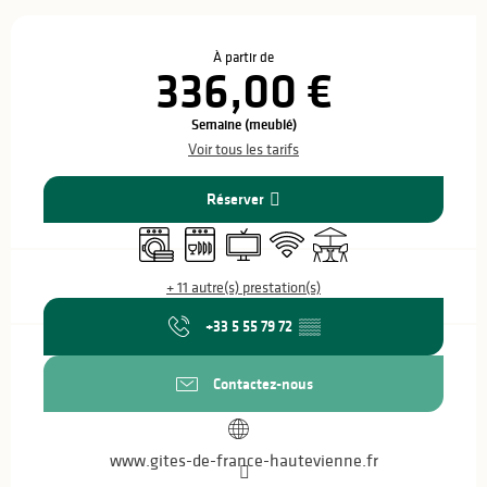
Ouverture et coordonnées
À partir de
336,00 €
Semaine (meublé)
Voir tous les tarifs
Réserver
Lave linge
Lave vaisselle
Télévision
WiFi
Terrasse
+ 11 autre(s) prestation(s)
+33 5 55 79 72
▒▒
Contactez-nous
www.gites-de-france-hautevienne.fr