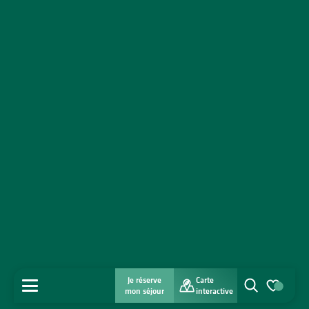
Je réserve
Carte
MENU
mon séjour
interactive
Recherche
Voir les favo