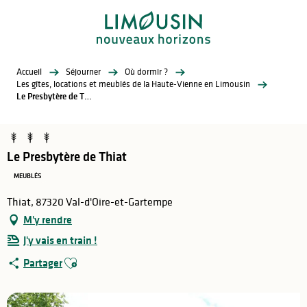
Aller
au
contenu
principal
Accueil
Séjourner
Où dormir ?
Les gîtes, locations et meublés de la Haute-Vienne en Limousin
Le Presbytère de Thiat
Le Presbytère de Thiat
MEUBLÉS
Thiat, 87320 Val-d'Oire-et-Gartempe
M'y rendre
J'y vais en train !
Ajouter aux favoris
Partager