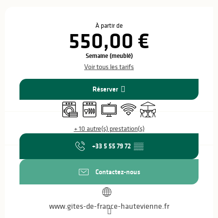
Ouverture et coordonnées
À partir de
550,00 €
Semaine (meublé)
Voir tous les tarifs
Réserver
Lave linge
Lave vaisselle
Télévision
WiFi
Terrasse
+ 10 autre(s) prestation(s)
+33 5 55 79 72
▒▒
Contactez-nous
www.gites-de-france-hautevienne.fr