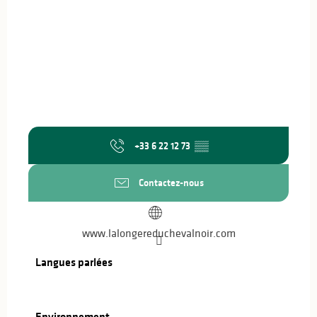
+33 6 22 12 73
▒▒
Contactez-nous
www.lalongereduchevalnoir.com
Langues parlées
Langues parlées
Environnement
Environnement