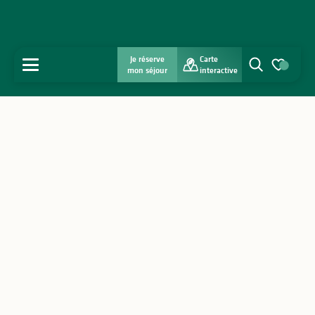
Je réserve
Carte
MENU
mon séjour
interactive
Recherche
Voir les favo
Accueil
Découvrir
S'inspirer
Séjourner