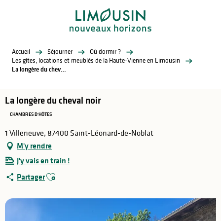
Aller
au
contenu
principal
Accueil
Séjourner
Où dormir ?
Les gîtes, locations et meublés de la Haute-Vienne en Limousin
La longère du cheval noir
La longère du cheval noir
CHAMBRES D'HÔTES
1 Villeneuve, 87400 Saint-Léonard-de-Noblat
M'y rendre
J'y vais en train !
Ajouter aux favoris
Partager