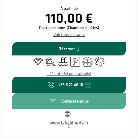
Ouverture et coordonnées
À partir de
110,00 €
Deux personnes (Chambres d'hôtes)
Voir tous les tarifs
Réserver
WiFi
Jeux pour enfants / Espace jeux
Piscine
Parking
Terrasse
Animaux acceptés
+ 15 autre(s) prestation(s)
+33 6 72 46 10
▒▒
Contactez-nous
www.lababinerie.fr