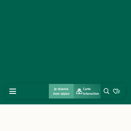
Je réserve
Carte
MENU
mon séjour
interactive
Recherche
Voir les favo
Accueil