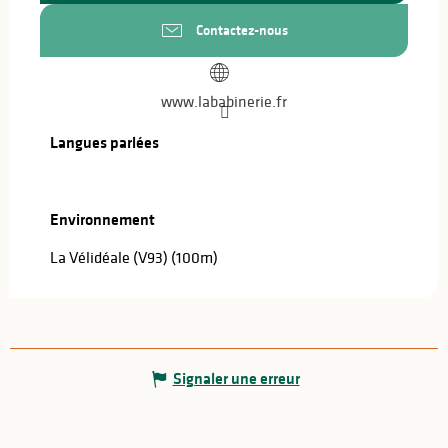
Contactez-nous
www.lababinerie.fr
Langues parlées
Langues parlées
Environnement
Environnement
La Vélidéale (V93)
(100m)
Signaler une erreur