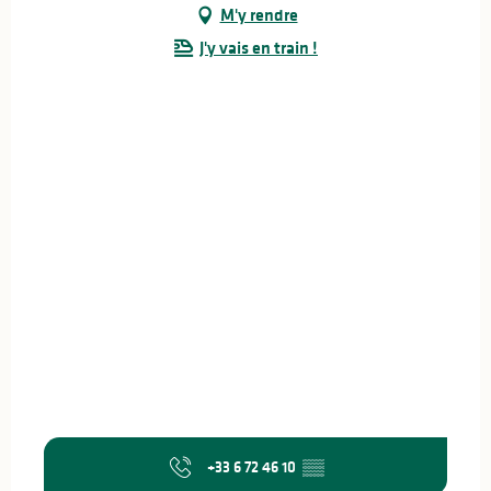
M'y rendre
J'y vais en train !
+33 6 72 46 10
▒▒