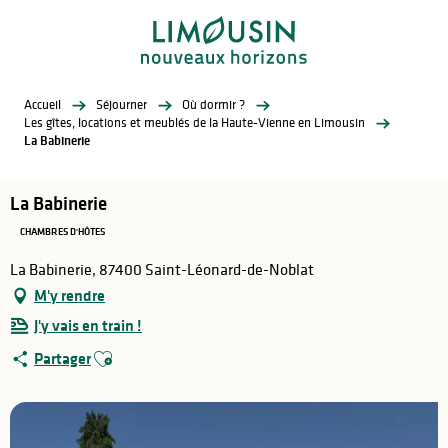
Aller
au
contenu
principal
Accueil
Séjourner
Où dormir ?
Les gîtes, locations et meublés de la Haute-Vienne en Limousin
La Babinerie
La Babinerie
CHAMBRES D'HÔTES
La Babinerie, 87400 Saint-Léonard-de-Noblat
M'y rendre
J'y vais en train !
Ajouter aux favoris
Partager