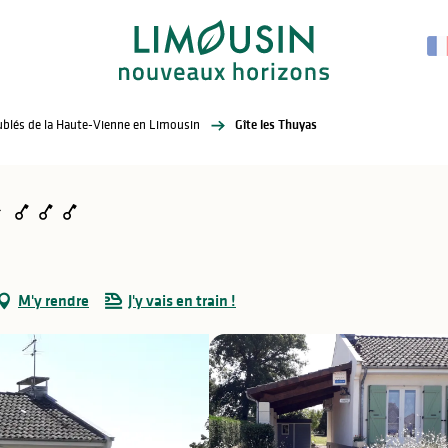
eublés de la Haute-Vienne en Limousin
Gîte les Thuyas
M'y rendre
J'y vais en train !