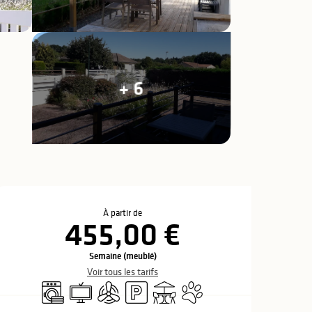
+ 6
Ouverture et coo
À partir de
455,00 €
Semaine (meublé)
Voir tous les tarifs
Lave linge
Télévision
Air conditionné
Parking
Terrasse
Animaux acceptés