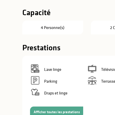
Capacité
4 Personne(s)
2 
Prestations
Lave linge
Télévisi
Parking
Terrass
Draps et linge
s
s
Afficher toutes les prestations