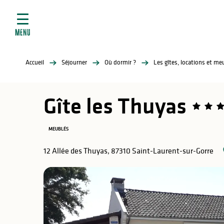
ives
Aller
au
contenu
MENU
principal
tés
Accueil
Séjourner
Où dormir ?
Les gîtes, locations et m
elles
ère
Gîte les Thuyas
MEUBLÉS
12 Allée des Thuyas, 87310 Saint-Laurent-sur-Gorre
atiques
é