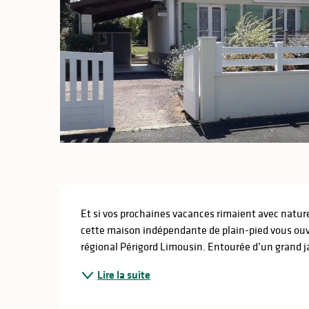
lités
ines
Description
Et si vos prochaines vacances rimaient avec nature
cette maison indépendante de plain-pied vous ouvr
régional Périgord Limousin. Entourée d’un grand jard
Lire la suite