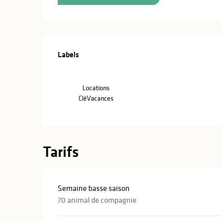
Offres de pre
Labels
Labels
Locations
CléVacances
Tarifs
Semaine basse saison
70 animal de compagnie