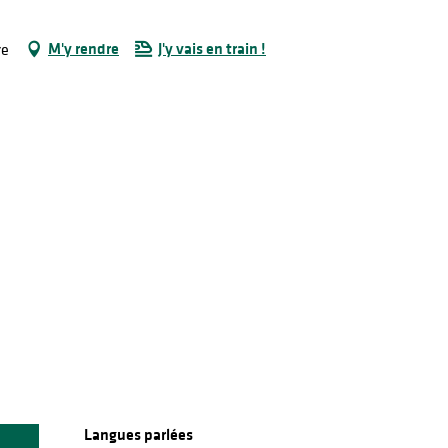
M'y rendre
J'y vais en train !
re
Langues parlées
Langues parlées