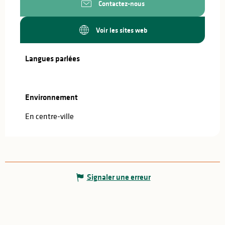
Contactez-nous
Voir les sites web
Langues parlées
Langues parlées
Environnement
Environnement
En centre-ville
Signaler une erreur