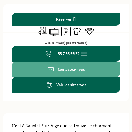
Ouverture et coordonnées
Réserver
Lave linge
Télévision
Parking
Draps et linge
WiFi
+ 16 autre(s) prestation(s)
+33 7 56 99 32
▒▒
Contactez-nous
Voir les sites web
Description
C'est à Sauviat-Sur-Vige que se trouve, le charmant 