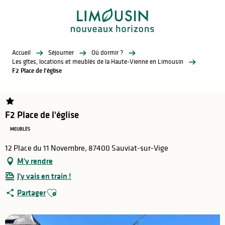
Aller
au
contenu
principal
Accueil
Séjourner
Où dormir ?
Les gîtes, locations et meublés de la Haute-Vienne en Limousin
F2 Place de l'église
F2 Place de l'église
MEUBLÉS
12 Place du 11 Novembre, 87400 Sauviat-sur-Vige
M'y rendre
J'y vais en train !
Ajouter aux favoris
Partager