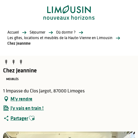
Aller
au
contenu
principal
Accueil
Séjourner
Où dormir ?
Les gîtes, locations et meublés de la Haute-Vienne en Limousin
Chez Jeannine
Chez Jeannine
MEUBLÉS
1 Impasse du Clos Jargot, 87000 Limoges
M'y rendre
J'y vais en train !
Ajouter aux favoris
Partager