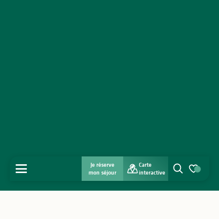
Je réserve
Carte
MENU
mon séjour
interactive
Recherche
Voir les favo