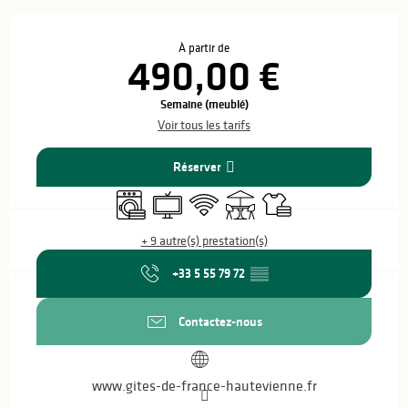
Ouverture et coordonnées
À partir de
490,00 €
Semaine (meublé)
Voir tous les tarifs
Réserver
Lave linge
Télévision
WiFi
Terrasse
Draps et linge
+ 9 autre(s) prestation(s)
+33 5 55 79 72
▒▒
Contactez-nous
www.gites-de-france-hautevienne.fr