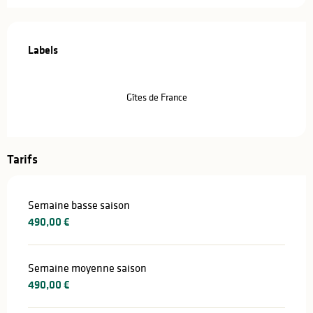
Offres de prestations
Labels
Labels
Gîtes de France
Tarifs
Semaine basse saison
490,00 €
Semaine moyenne saison
490,00 €