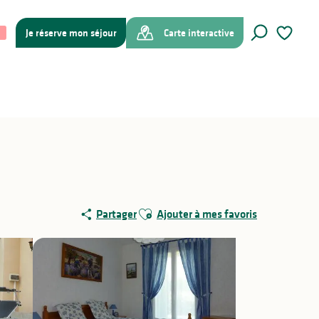
Je réserve mon séjour
Carte interactive
Recherche
Voir les f
Ajouter aux favoris
Partager
Ajouter à mes favoris