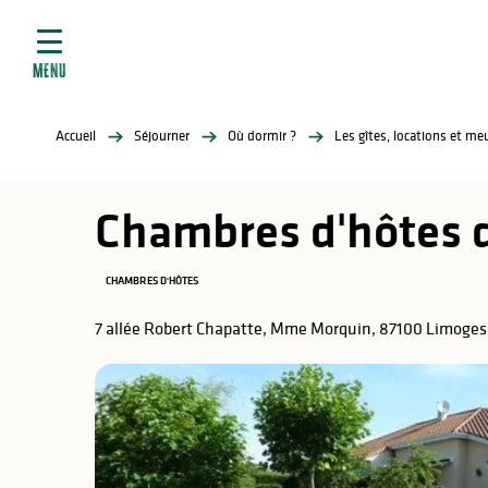
ives
Aller
au
contenu
MENU
principal
tés
Accueil
Séjourner
Où dormir ?
Les gîtes, locations et m
elles
ère
Chambres d'hôtes d
CHAMBRES D'HÔTES
7 allée Robert Chapatte, Mme Morquin, 87100 Limoges
atiques
é