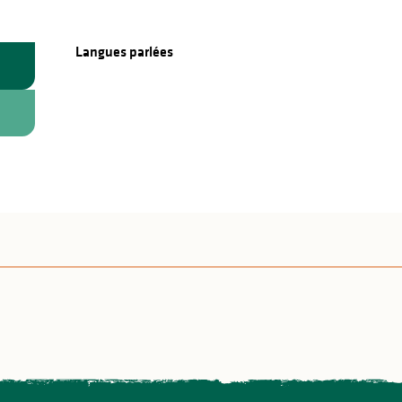
Langues parlées
Langues parlées