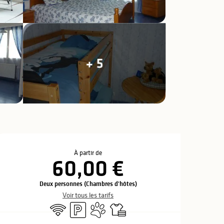
+ 5
Ouverture et coo
À partir de
60,00 €
Deux personnes (Chambres d'hôtes)
Voir tous les tarifs
WiFi
Parking
Animaux acceptés
Draps et linge