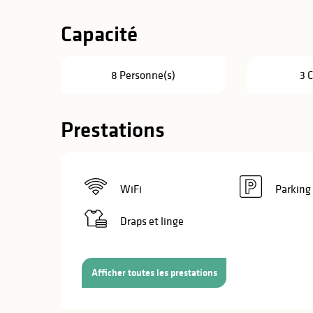
Capacité
8 Personne(s)
3 
Prestations
WiFi
Parking
Draps et linge
Afficher toutes les prestations
s
s