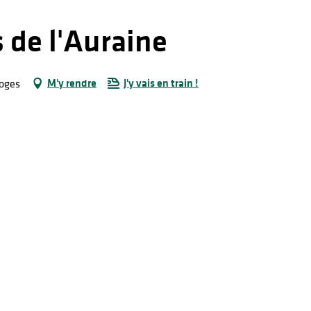
 de l'Auraine
M'y rendre
J'y vais en train !
moges