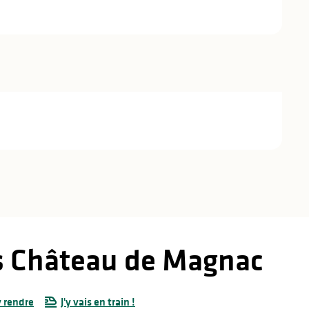
s Château de Magnac
 rendre
J'y vais en train !