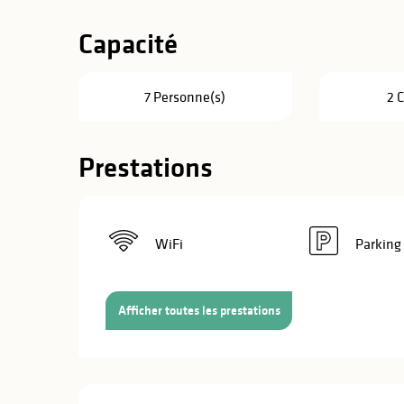
Capacité
7 Personne(s)
2 
Prestations
WiFi
Parking
Afficher toutes les prestations
s
s