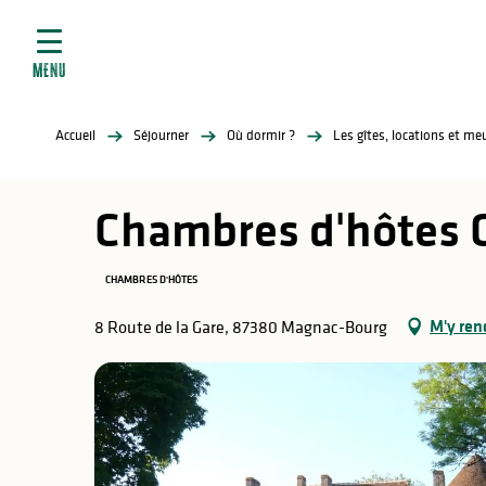
ives
Aller
au
contenu
MENU
principal
tés
Accueil
Séjourner
Où dormir ?
Les gîtes, locations et m
elles
ère
Chambres d'hôtes 
CHAMBRES D'HÔTES
M'y ren
8 Route de la Gare, 87380 Magnac-Bourg
atiques
é