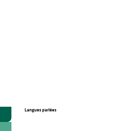
Langues parlées
Langues parlées