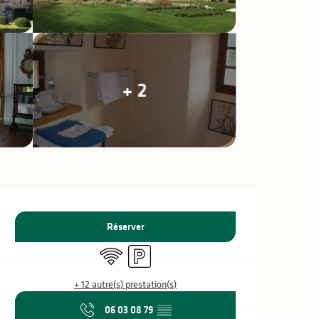
+ 2
Ouverture et coo
Réserver
WiFi
Parking
+ 12 autre(s) prestation(s)
06 03 08 79
▒▒