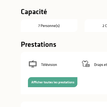
Capacité
7 Personne(s)
2 
Prestations
Télévision
Draps et
Afficher toutes les prestations
s
s