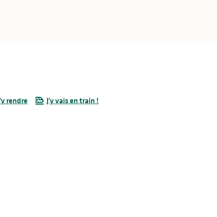
'y rendre
J'y vais en train !