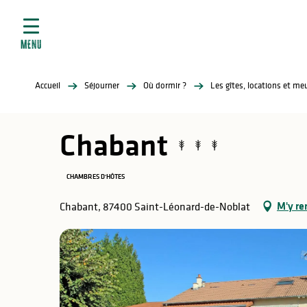
ives
Aller
au
contenu
MENU
principal
tés
Accueil
Séjourner
Où dormir ?
Les gîtes, locations et m
elles
ère
Chabant
CHAMBRES D'HÔTES
M'y re
Chabant, 87400 Saint-Léonard-de-Noblat
atiques
é