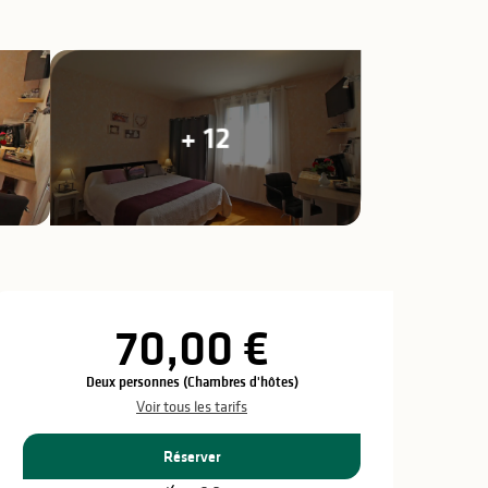
+ 12
Ouverture et coo
70,00 €
Deux personnes (Chambres d'hôtes)
Voir tous les tarifs
Réserver