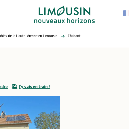
eublés de la Haute-Vienne en Limousin
Chabant
ndre
J'y vais en train !