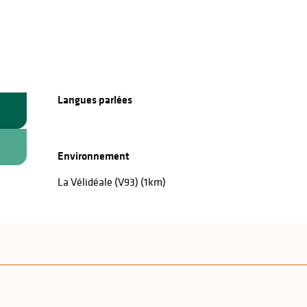
Langues parlées
Langues parlées
Environnement
Environnement
La Vélidéale (V93)
(1km)