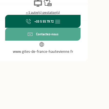
Télévision
Draps et linge
+ 5 autre(s) prestation(s)
+33 5 55 79 72
▒▒
Contactez-nous
www.gites-de-france-hautevienne.fr