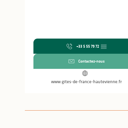
+33 5 55 79 72
▒▒
Contactez-nous
www.gites-de-france-hautevienne.fr