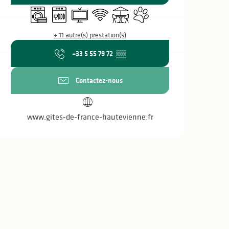
Lave linge
Lave vaisselle
Télévision
WiFi
Terrasse
Animaux acceptés
+ 11 autre(s) prestation(s)
+33 5 55 79 72
▒▒
Contactez-nous
www.gites-de-france-hautevienne.fr