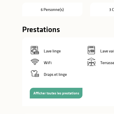
6 Personne(s)
3 
Prestations
Lave linge
Lave vai
WiFi
Terrass
Draps et linge
Afficher toutes les prestations
s
s