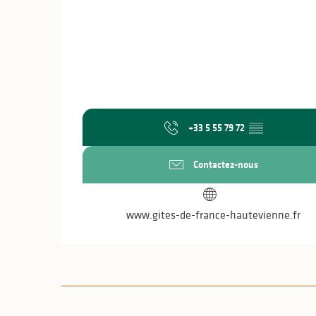
+33 5 55 79 72
▒▒
Contactez-nous
www.gites-de-france-hautevienne.fr