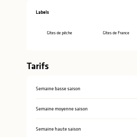
Offres de pre
Labels
Labels
Gîtes de pêche
Gîtes de France
Tarifs
Semaine basse saison
Semaine moyenne saison
Semaine haute saison