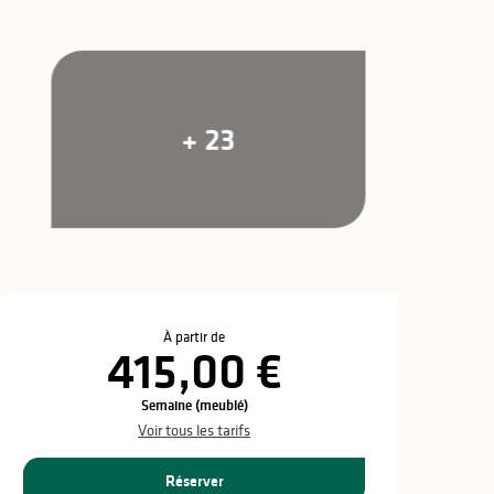
+ 23
Ouverture et coo
À partir de
415,00 €
Semaine (meublé)
Voir tous les tarifs
Réserver