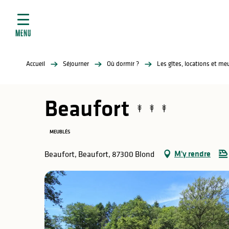
ives
Aller
au
contenu
MENU
principal
tés
Accueil
Séjourner
Où dormir ?
Les gîtes, locations et m
elles
ère
Beaufort
MEUBLÉS
M'y rendre
Beaufort, Beaufort, 87300 Blond
atiques
é