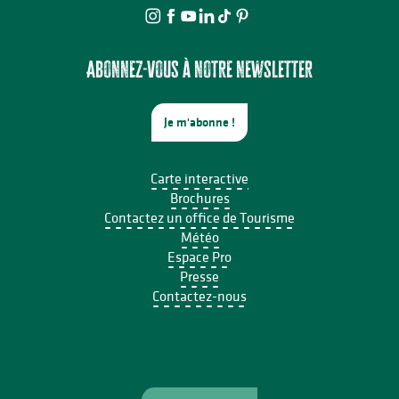
Exposition temporaire : Denis Bulot - Lapalissyades au musée
Exposition vente artisanale et producteurs régionaux
Exposition - Le journal d'Hélène Berr
Exposition, poisson volant, poison violent de Benoît Rocher à l'Es
Abonnez-vous à notre newsletter
Je m'abonne !
Carte interactive
Brochures
Contactez un office de Tourisme
Météo
Espace Pro
Presse
Contactez-nous