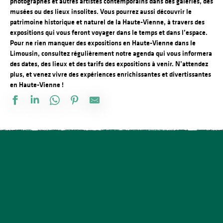
photographes et autres artistes contemporains dans des galeries, des
musées ou des lieux insolites. Vous pourrez aussi découvrir le
patrimoine historique et naturel de la Haute-Vienne, à travers des
expositions qui vous feront voyager dans le temps et dans l’espace.
Pour ne rien manquer des expositions en Haute-Vienne dans le
Limousin, consultez régulièrement notre agenda qui vous informera
des dates, des lieux et des tarifs des expositions à venir. N’attendez
plus, et venez vivre des expériences enrichissantes et divertissantes
en Haute-Vienne !
Exposition - Peintures de Michel Humair et collection particulièr
Exposition temporaire : Minis vélos, grands plaisirs !
Exposition sur l'orgue de la collégiale du Dorat
Exposition-vente de produits régionaux et artisanaux
Expositions : Pierre Albasser de A à Z
Notro Botico
Résister par l'Art et la Culture 1940-1945
Exposition À la loupe : Petites curiosités et collections d'Isabelle