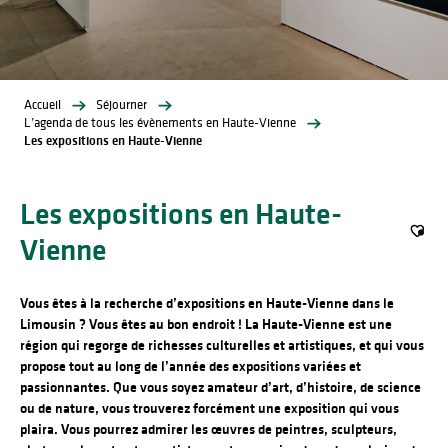
Accueil
Séjourner
L’agenda de tous les évènements en Haute-Vienne
Les expositions en Haute-Vienne
Les expositions en Haute-
Vienne
Ajout
Vous êtes à la recherche d’expositions en Haute-Vienne dans le
Limousin ? Vous êtes au bon endroit ! La Haute-Vienne est une
région qui regorge de richesses culturelles et artistiques, et qui vous
propose tout au long de l’année des expositions variées et
passionnantes. Que vous soyez amateur d’art, d’histoire, de science
ou de nature, vous trouverez forcément une exposition qui vous
plaira. Vous pourrez admirer les œuvres de peintres, sculpteurs,