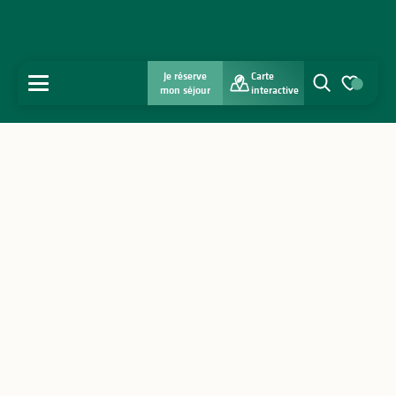
Je réserve
Carte
MENU
mon séjour
interactive
Recherche
Voir les favo
Accueil
Découvrir
S'inspirer
Séjourner