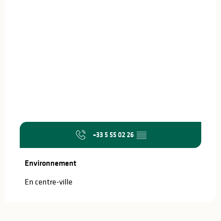
+33 5 55 02 26
▒▒
Environnement
Environnement
En centre-ville