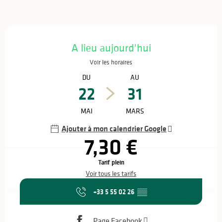
Ouverture et coordonnées
A lieu aujourd'hui
Voir les horaires
DU
AU
22
31
MAI
MARS
Ajouter à mon calendrier Google
7,30 €
Tarif plein
Voir tous les tarifs
+33 5 55 02 26
▒▒
Page Facebook