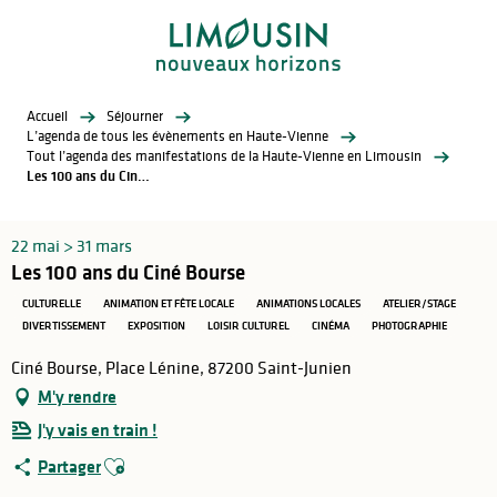
Aller
au
contenu
principal
Accueil
Séjourner
L’agenda de tous les évènements en Haute-Vienne
Tout l’agenda des manifestations de la Haute-Vienne en Limousin
Les 100 ans du Ciné Bourse
22 mai > 31 mars
Les 100 ans du Ciné Bourse
CULTURELLE
ANIMATION ET FÊTE LOCALE
ANIMATIONS LOCALES
ATELIER/STAGE
DIVERTISSEMENT
EXPOSITION
LOISIR CULTUREL
CINÉMA
PHOTOGRAPHIE
Ciné Bourse, Place Lénine, 87200 Saint-Junien
M'y rendre
J'y vais en train !
Ajouter aux favoris
Partager