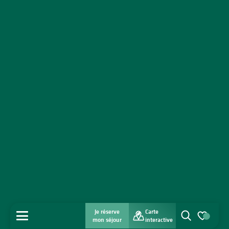
Je réserve
Carte
MENU
mon séjour
interactive
Recherche
Voir les favo