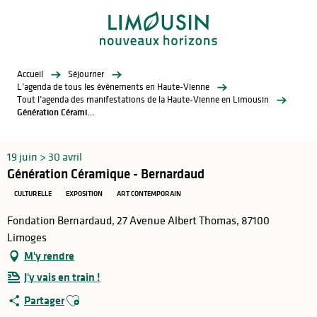
Aller
au
contenu
principal
Accueil
Séjourner
L’agenda de tous les évènements en Haute-Vienne
Tout l’agenda des manifestations de la Haute-Vienne en Limousin
Génération Céramique - Bernardaud
19 juin > 30 avril
Génération Céramique - Bernardaud
CULTURELLE
EXPOSITION
ART CONTEMPORAIN
Fondation Bernardaud, 27 Avenue Albert Thomas, 87100
Limoges
M'y rendre
J'y vais en train !
Ajouter aux favoris
Partager