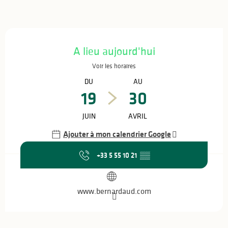
Ouverture et coordonnées
A lieu aujourd'hui
Voir les horaires
DU
AU
19
30
JUIN
AVRIL
Ajouter à mon calendrier Google
+33 5 55 10 21
▒▒
www.bernardaud.com