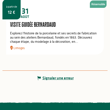
Réservable
à partir de
8
31
12
€
JUIN
AOÛT
Visite guidée Bernardaud
Explorez l’histoire de la porcelaine et ses secrets de fabrication
au sein des ateliers Bernardaud, fondés en 1863. Découvrez
chaque étape, du modelage à la décoration, en...
Limoges
Signaler une erreur