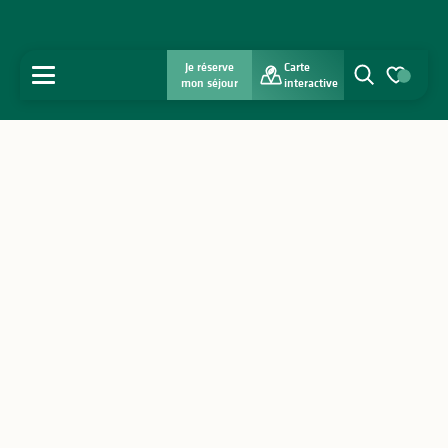
Je réserve
Carte
MENU
mon séjour
interactive
Recherche
Voir les favo
Accueil
Découvrir
S'inspirer
Séjourner