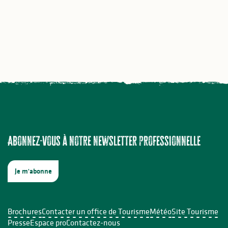
ilan des rendez-vous des
acteurs du tourisme de
Vers un réseau structu
Saint-Léonard de Noblat
des Activités de Pleine
2023-2024
Nature en Limousin
Abonnez-vous à notre newsletter professionnelle
Je m'abonne
Brochures
Contacter un office de Tourisme
Météo
Site Tourisme
Presse
Espace pro
Contactez-nous