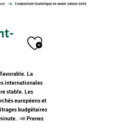
ure
Conjoncture touristique en avant-saison 2026
nt-
Ajouter aux 
 favorable. La
es internationales
re stable. Les
archés européens et
bitrages budgétaires
 minute. 📣 Prenez