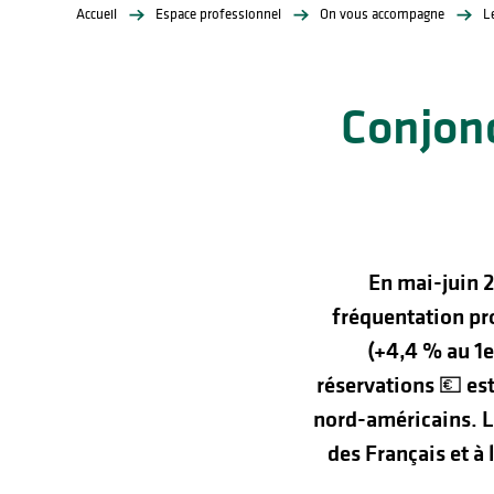
Accueil
Espace professionnel
On vous accompagne
L
Conjonc
lités
ines
En mai-juin 2
fréquentation pro
(+4,4 % au 1e
réservations 💶 es
nord-américains. Le
des Français et à