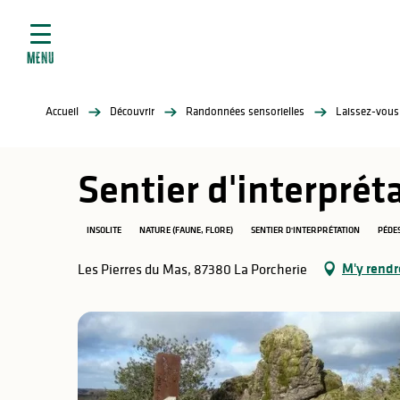
ives
Aller
au
contenu
MENU
principal
tés
Accueil
Découvrir
Randonnées sensorielles
Laissez-vous
elles
ère
Sentier d'interprét
INSOLITE
NATURE (FAUNE, FLORE)
SENTIER D'INTERPRÉTATION
PÉDE
M'y rendr
Les Pierres du Mas, 87380 La Porcherie
atiques
é