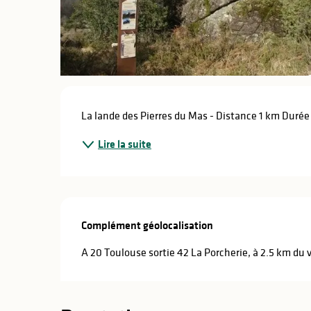
Description
La lande des Pierres du Mas - Distance 1 km Durée
lités
Lire la suite
ines
Complément géolocalisation
Complément géolocalisation
A 20 Toulouse sortie 42 La Porcherie, à 2.5 km du v