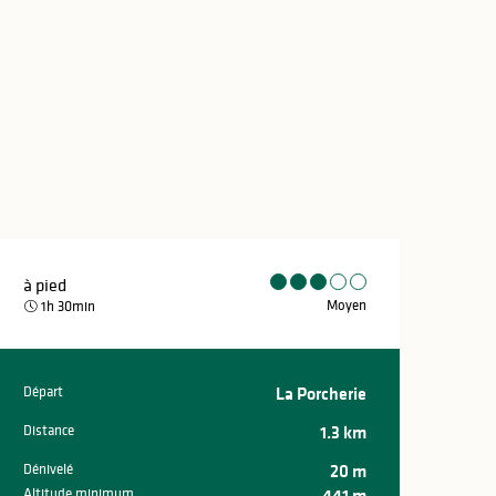
à pied
Moyen
1h 30min
Départ
La Porcherie
Informations pr
Distance
1.3 km
Dénivelé
20 m
Altitude minimum
441 m