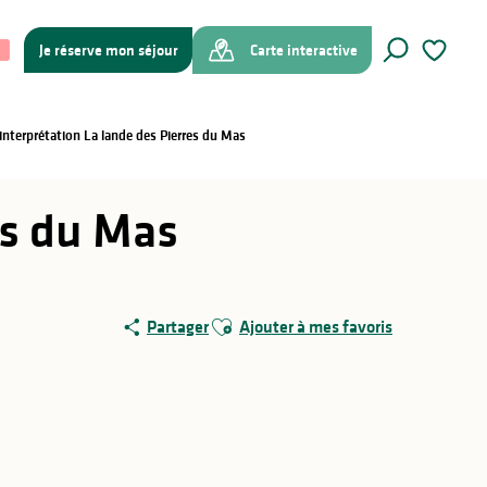
Je réserve mon séjour
Carte interactive
Recherche
Voir les f
'interprétation La lande des Pierres du Mas
es du Mas
Ajouter aux favoris
Partager
Ajouter à mes favoris