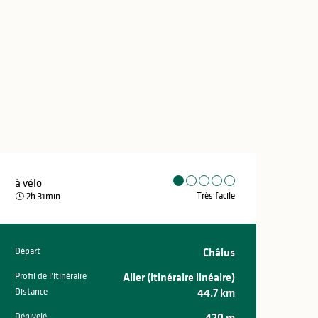
à vélo
Très facile
2h 31min
Départ
Châlus
Informations pr
Profil de l’itinéraire
Aller (itinéraire linéaire)
Distance
44.7 km
Dénivelé
420 m