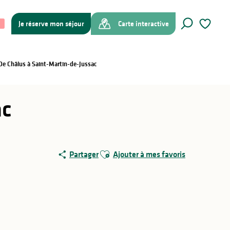
Je réserve mon séjour
Carte interactive
Recherche
Voir les f
 De Châlus à Saint-Martin-de-Jussac
ac
Ajouter aux favoris
Partager
Ajouter à mes favoris