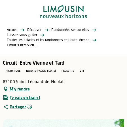
Aller
au
contenu
principal
Accueil
Découvrir
Randonnées sensorielles
Laissez-vous guider
Toutes les balades et les randonnées en Haute-Vienne
Circuit 'Entre Vienne et Tard'
Circuit 'Entre Vienne et Tard'
HISTORIQUE
NATURE (FAUNE, FLORE)
PÉDESTRE
VTT
87400 Saint-Léonard-de-Noblat
M'y rendre
J'y vais en train !
Ajouter aux favoris
Partager