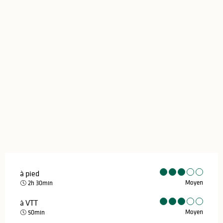
Points d'intérêt
à pied
Moyen
2h 30min
à VTT
Moyen
50min