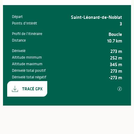
Départ
Saint-Léonard-de-Noblat
Informations pratiques
Points d'intérêt
3
Profil de l’itinéraire
Boucle
Distance
10.7 km
Dénivelé
273 m
Altitude minimum
252 m
Altitude maximum
345 m
Dénivelé total positif
273 m
Dénivelé total négatif
-273 m
Documentation
SECTIO
TRACÉ GPX
273 m de Dénivelé
Dénivelé