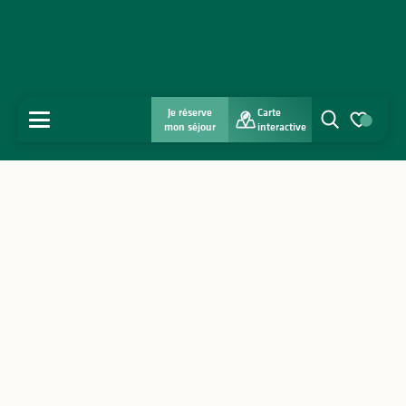
Je réserve
Carte
MENU
mon séjour
interactive
Recherche
Voir les favo
Accueil
Découvrir
S'inspirer