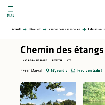
ives
Aller
au
contenu
MENU
principal
tés
Accueil
Découvrir
Randonnées sensorielles
Laissez-vous
elles
ère
Chemin des étangs
NATURE (FAUNE, FLORE)
PÉDESTRE
VTT
M'y rendre
J'y vais en train !
87440 Marval
atiques
é