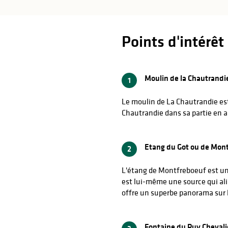
êt
Points d'intérêt
Moulin de la Chautrandi
1
Le moulin de La Chautrandie est
Chautrandie dans sa partie en 
Etang du Got ou de Mon
2
L'étang de Montfreboeuf est un
est lui-même une source qui alime
offre un superbe panorama sur
Fontaine du Puy Chevali