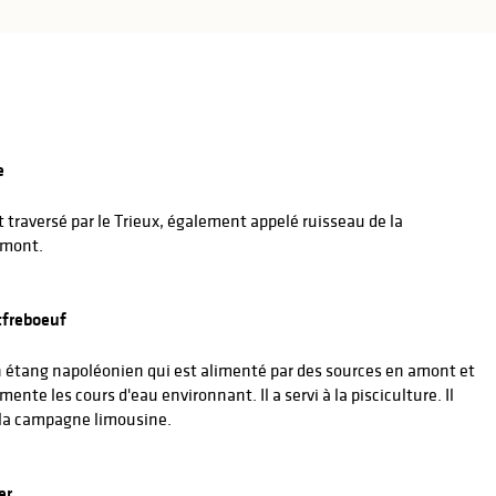
e
 traversé par le Trieux, également appelé ruisseau de la
amont.
tfreboeuf
 étang napoléonien qui est alimenté par des sources en amont et
nte les cours d'eau environnant. Il a servi à la pisciculture. Il
 la campagne limousine.
er