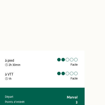
à pied
Facile
2h 30min
à VTT
Facile
1h
Départ
Marval
Informations pr
Points d'intérêt
3