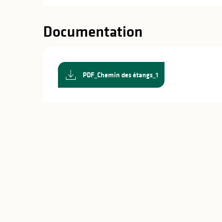
Documentation
PDF_Chemin des étangs_1
s
s