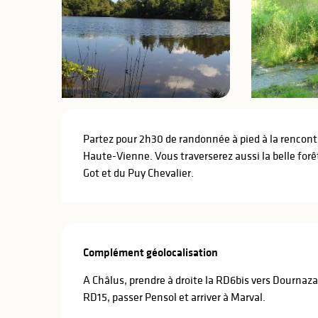
Description
Partez pour 2h30 de randonnée à pied à la rencontr
lités
Haute-Vienne. Vous traverserez aussi la belle forê
ines
Got et du Puy Chevalier.
Complément géolocalisation
Complément géolocalisation
A Châlus, prendre à droite la RD6bis vers Dournazac 
RD15, passer Pensol et arriver à Marval.