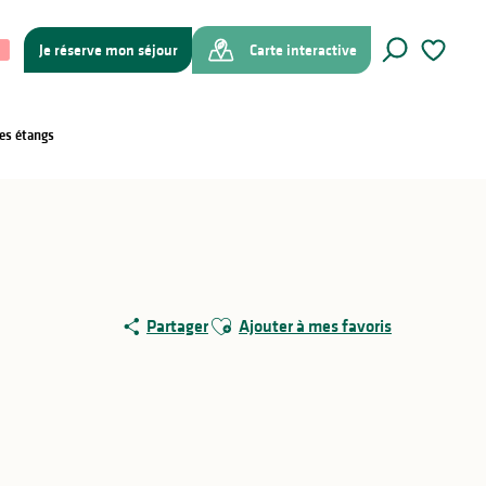
Je réserve mon séjour
Carte interactive
Recherche
Voir les f
es étangs
Ajouter aux favoris
Partager
Ajouter à mes favoris
Points d'intérêt