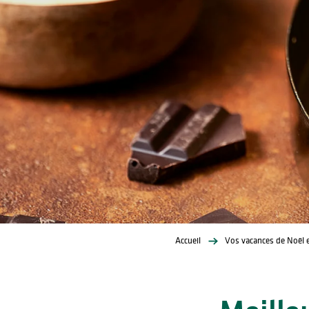
lités
ines
Accueil
Vos vacances de Noël 