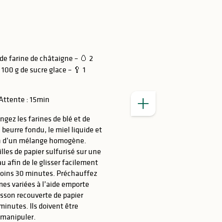
 de farine de châtaigne – 🥚 2
 100 g de sucre glace – 🥄 1
ttente : 15min
ngez les farines de blé et de
 beurre fondu, le miel liquide et
ion d’un mélange homogène.
illes de papier sulfurisé sur une
u afin de le glisser facilement
 moins 30 minutes. Préchauffez
mes variées à l’aide emporte
isson recouverte de papier
minutes. Ils doivent être
 manipuler.