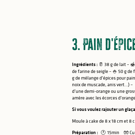
3. Pain d'épi
Ingrédients :
🥛 38 g de lait – 
de farine de seigle – 🍚 50 g de 
g de mélange d’épices pour pain 
noix de muscade, anis vert…) – 
d’une demi-orange ou une gross
amère avec les écorces d’orang
Si vous voulez rajouter un glaç
Moule à cake de 8 x 18 cm et 8 
Préparation :
🕐 15min 🧤 Cuiss