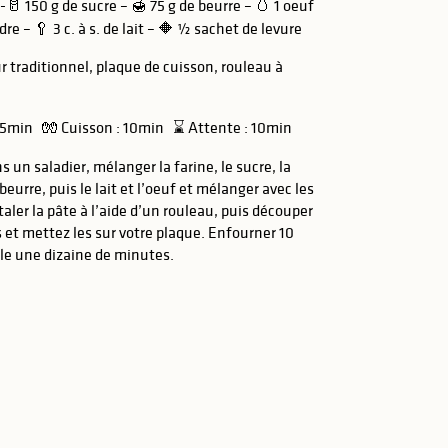
-🥛 150 g de sucre – 🍯 75 g de beurre – 🥚 1 oeuf
dre – 🥄 3 c. à s. de lait – 🔶 ½ sachet de levure
r traditionnel, plaque de cuisson, rouleau à
 15min 🧤 Cuisson : 10min ⌛ Attente : 10min
 un saladier, mélanger la farine, le sucre, la
 beurre, puis le lait et l’oeuf et mélanger avec les
ler la pâte à l’aide d’un rouleau, puis découper
 et mettez les sur votre plaque. Enfourner 10
lle une dizaine de minutes.