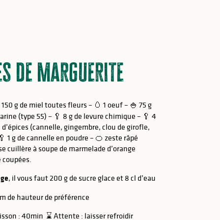
ces de Marguerite
 150 g de miel toutes fleurs – 🥚 1 oeuf – 🍚 75 g
farine (type 55) – 🥄 8 g de levure chimique – 🥄 4
d’épices (cannelle, gingembre, clou de girofle,
🥄 1 g de cannelle en poudre – 🍊 zeste râpé
e cuillère à soupe de marmelade d’orange
e coupées.
age
, il vous faut 200 g de sucre glace et 8 cl d’eau
cm de hauteur de préférence
on : 40min ⌛ Attente : laisser refroidir