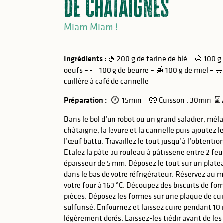
de châtaignes
Miam Miam !
Ingrédients :
🍚 200 g de farine de blé – 🌰 100 g
oeufs – 🧈 100 g de beurre – 🍯 100 g de miel – 🍚
cuillère à café de cannelle
Préparation :
🕐 15min 🧤 Cuisson : 30min ⌛ A
Dans le bol d’un robot ou un grand saladier, méla
châtaigne, la levure et la cannelle puis ajoutez le
l’œuf battu. Travaillez le tout jusqu’à l’obtent
Etalez la pâte au rouleau à pâtisserie entre 2 feu
épaisseur de 5 mm. Déposez le tout sur un platea
dans le bas de votre réfrigérateur. Réservez au
votre four à 160 °C. Découpez des biscuits de for
pièces. Déposez les formes sur une plaque de cu
sulfurisé. Enfournez et laissez cuire pendant 10 
légèrement dorés. Laissez-les tiédir avant de les