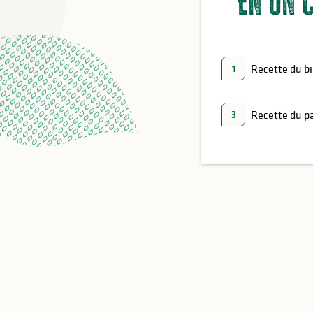
En un c
Recette du bi
1
Recette du pa
3