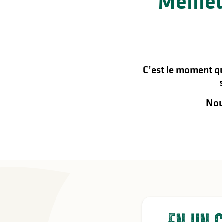
Meilleu
C’est le moment qu
Nou
s
s