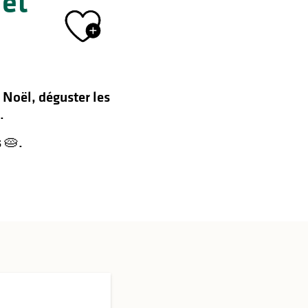
 et
Ajouter aux 
 Noël, déguster les
.
 🥧.