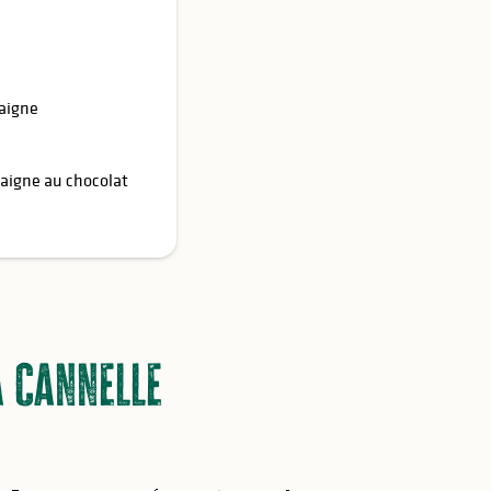
taigne
taigne au chocolat
a cannelle