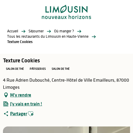
Aller
au
contenu
principal
Accueil
Séjourner
Où manger ?
Tous les restaurants du Limousin en Haute-Vienne
Texture Cookies
Texture Cookies
SALON DE THÉ
PÂTISSERIES
SALON DE THÉ
4 Rue Adrien Dubouché, Centre-Hôtel de Ville Emailleurs, 87000
Limoges
M'y rendre
J'y vais en train !
Ajouter aux favoris
Partager