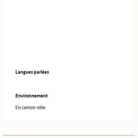
Langues parlées
Langues parlées
Environnement
Environnement
En centre-ville