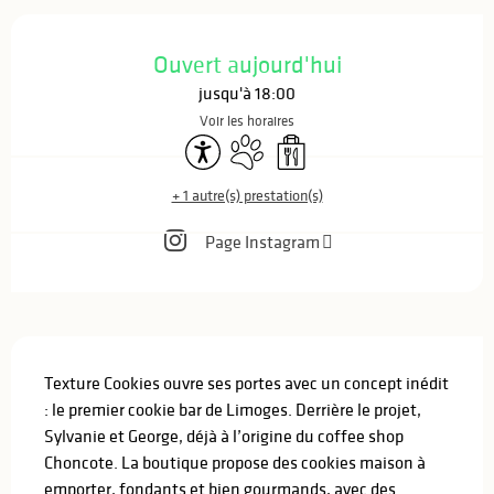
Ouverture et coordonnées
Ouvert aujourd'hui
jusqu'à 18:00
Voir les horaires
Accessibilité
Animaux acceptés
Vente à emporter
+ 1 autre(s) prestation(s)
Page Instagram
Description
Texture Cookies ouvre ses portes avec un concept inédit 
: le premier cookie bar de Limoges. Derrière le projet, 
Sylvanie et George, déjà à l’origine du coffee shop 
Choncote. La boutique propose des cookies maison à 
emporter, fondants et bien gourmands, avec des 