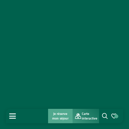
Je réserve
Carte
MENU
mon séjour
interactive
Recherche
Voir les favo