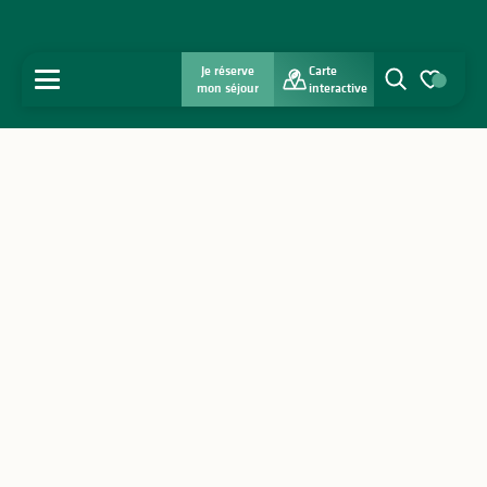
Je réserve
Carte
MENU
mon séjour
interactive
Recherche
Voir les favo
Accueil
Découvrir
S'inspirer
Séjourner