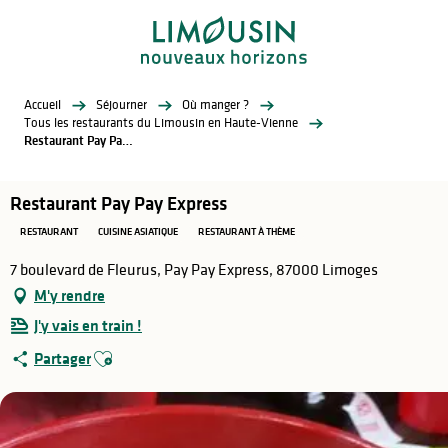
Aller
au
contenu
principal
Accueil
Séjourner
Où manger ?
Tous les restaurants du Limousin en Haute-Vienne
Restaurant Pay Pay Express
Restaurant Pay Pay Express
RESTAURANT
CUISINE ASIATIQUE
RESTAURANT À THÈME
7 boulevard de Fleurus, Pay Pay Express, 87000 Limoges
M'y rendre
J'y vais en train !
Ajouter aux favoris
Partager