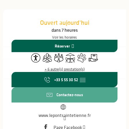
Ouverture et coordonnées
Ouvert aujourd'hui
dans 7 heures
Voir les horaires
Réserver
Accessibilité
Air conditionné
Salle de réunion
Terrasse
Animaux acceptés
Livraison
+ 6 autre(s) prestation(s)
+33 5 55 30 52
▒▒
Contactez-nous
www.lepontsaintetienne.fr
Page Facebook