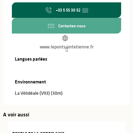
+33 5 55 30 52
▒▒
Contactez-nous
www.lepontsaintetienne.fr
Langues parlées
Langues parlées
Environnement
Environnement
La Vélidéale (V93)
(30m)
A voir aussi