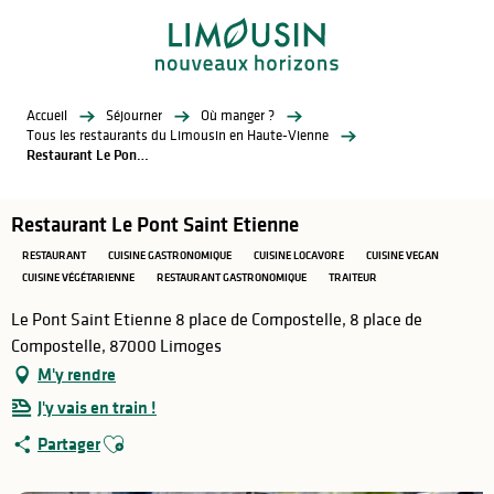
Aller
au
contenu
principal
Accueil
Séjourner
Où manger ?
Tous les restaurants du Limousin en Haute-Vienne
Restaurant Le Pont Saint Etienne
Restaurant Le Pont Saint Etienne
RESTAURANT
CUISINE GASTRONOMIQUE
CUISINE LOCAVORE
CUISINE VEGAN
CUISINE VÉGÉTARIENNE
RESTAURANT GASTRONOMIQUE
TRAITEUR
Le Pont Saint Etienne 8 place de Compostelle, 8 place de
Compostelle, 87000 Limoges
M'y rendre
J'y vais en train !
Ajouter aux favoris
Partager