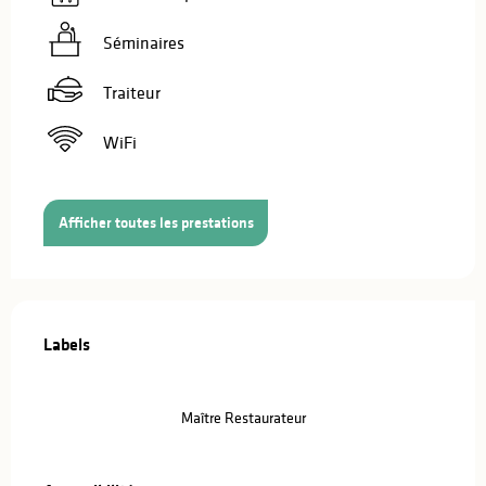
Séminaires
Traiteur
WiFi
Afficher toutes les prestations
Offres de prestations
Labels
Labels
Maître Restaurateur
Accessibilité