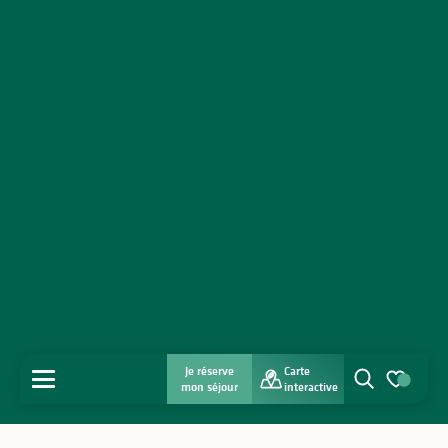
Je réserve
Carte
MENU
mon séjour
interactive
Recherche
Voir les favo