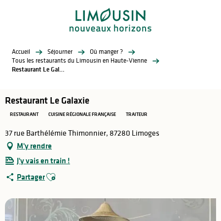
Aller
au
contenu
principal
Accueil
Séjourner
Où manger ?
Tous les restaurants du Limousin en Haute-Vienne
Restaurant Le Galaxie
Restaurant Le Galaxie
RESTAURANT
CUISINE RÉGIONALE FRANÇAISE
TRAITEUR
37 rue Barthélémie Thimonnier, 87280 Limoges
M'y rendre
J'y vais en train !
Ajouter aux favoris
Partager