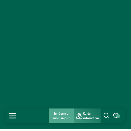
Je réserve
Carte
MENU
mon séjour
interactive
Recherche
Voir les favo